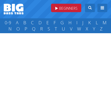
BEGINNERS
0-9
A
B
C
D
E
F
G
H
I
J
K
L
M
N
O
P
Q
R
S
T
U
V
W
X
Y
Z