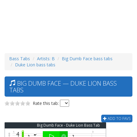
Bass Tabs
Artists: B
Big Dumb Face bass tabs
Duke Lion bass tabs
BIG DUMB FACE — DUKE LION BASS
TABS
Rate this tab:
ADD TO FAVS
Big Dumb Face - Duke Lion Bass Tab