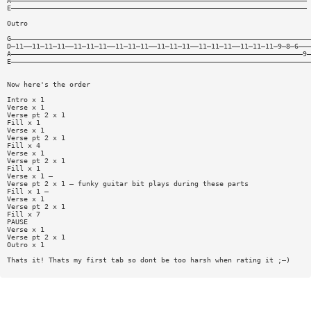
A———————————————————————————————————————————————————————————————————————
E———————————————————————————————————————————————————————————————————————
Outro
G————————————————————————————————————————————————————————————————————————
D—11——11—11—11——11—11—11——11—11—11——11—11—11——11—11—11——11—11—11—9—8—6———
A——————————————————————————————————————————————————————————————————————9—
E————————————————————————————————————————————————————————————————————————
Now here's the order
Intro x 1
Verse x 1
Verse pt 2 x 1
Fill x 1
Verse x 1
Verse pt 2 x 1
Fill x 4
Verse x 1
Verse pt 2 x 1
Fill x 1
Verse x 1 —
Verse pt 2 x 1 — funky guitar bit plays during these parts
Fill x 1 —
Verse x 1
Verse pt 2 x 1
Fill x 7
PAUSE
Verse x 1
Verse pt 2 x 1
Outro x 1
Thats it! Thats my first tab so dont be too harsh when rating it ;—)