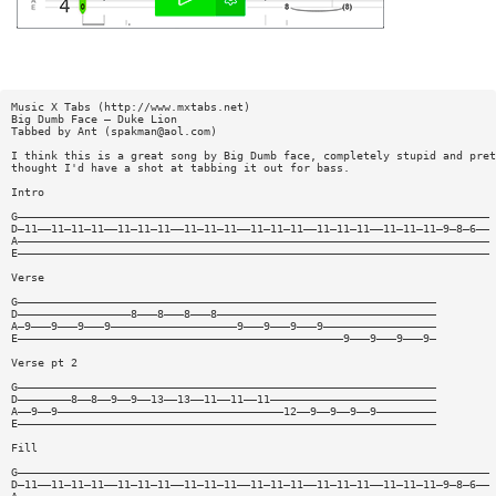
Music X Tabs (http://www.mxtabs.net)
Big Dumb Face — Duke Lion
Tabbed by Ant (
spakman@aol.com
)
I think this is a great song by Big Dumb face, completely stupid and pret
thought I'd have a shot at tabbing it out for bass.
Intro
G———————————————————————————————————————————————————————————————————————
D—11——11—11—11——11—11—11——11—11—11——11—11—11——11—11—11——11—11—11—9—8—6——
A———————————————————————————————————————————————————————————————————————
E———————————————————————————————————————————————————————————————————————
Verse
G———————————————————————————————————————————————————————————————
D—————————————————8———8———8———8—————————————————————————————————
A—9———9———9———9———————————————————9———9———9———9—————————————————
E—————————————————————————————————————————————————9———9———9———9—
Verse pt 2
G———————————————————————————————————————————————————————————————
D————————8——8——9——9——13——13——11——11——11—————————————————————————
A——9——9——————————————————————————————————12——9——9——9——9—————————
E———————————————————————————————————————————————————————————————
Fill
G———————————————————————————————————————————————————————————————————————
D—11——11—11—11——11—11—11——11—11—11——11—11—11——11—11—11——11—11—11—9—8—6——