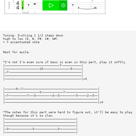
Tuning: 5—string 1 1/2 steps down
high to low (E, B, F#, C#, G#)
> = accentuated note
Rest for awile.
*I'm not I'm even sure if bass is even in this part, play it softly.
|——————————————————————————————7~——————————|
|———————————————————10~——————————————9~————|
|—7~———————————————————————————————————————|
|——————————————————————————————————————————|
|——————————————————————————————————————————|x4
|——————9——7—————————————————————————————————————————|
|———————————————————5~———————————7~—————————————————|
|—7~—————————7———5—————————3——5—————————5~————2——5——|
|———————————————————————————————————————————————————|
|———————————————————————————————————————————————————|x4
*The notes for this part were hard to figure out, it'll be easy to play
though because it's so slow.
|———————————————————————————————————————|
|———————————————————————————————————————|
|———————————————————————————————————————|
|—3~————————————3~————————————3~————————|
|———————————————————————————————————————|