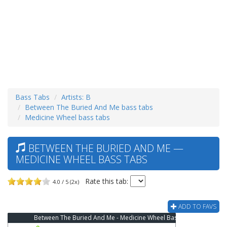
Bass Tabs
Artists: B
Between The Buried And Me bass tabs
Medicine Wheel bass tabs
BETWEEN THE BURIED AND ME —
MEDICINE WHEEL BASS TABS
Rate this tab:
4.0 / 5 (2x)
ADD TO FAVS
Between The Buried And Me - Medicine Wheel Bass Tab