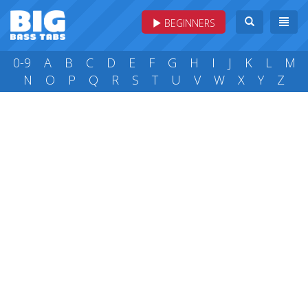
BEGINNERS
0-9
A
B
C
D
E
F
G
H
I
J
K
L
M
N
O
P
Q
R
S
T
U
V
W
X
Y
Z