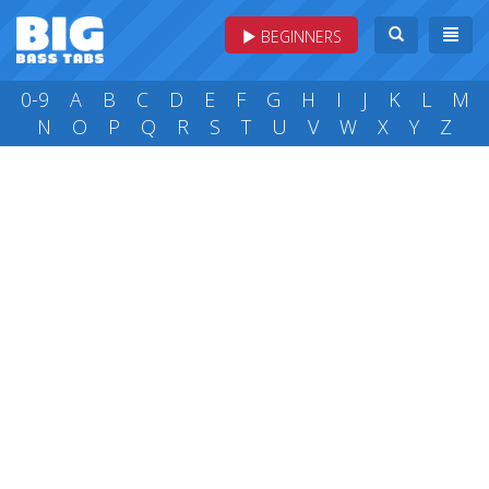
BEGINNERS
0-9
A
B
C
D
E
F
G
H
I
J
K
L
M
N
O
P
Q
R
S
T
U
V
W
X
Y
Z