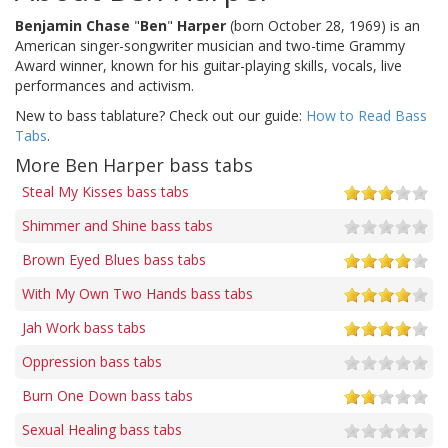
Benjamin Chase
"
Ben
"
Harper
(born October 28, 1969) is an
American singer-songwriter musician and two-time Grammy
Award winner, known for his guitar-playing skills, vocals, live
performances and activism.
New to bass tablature? Check out our guide:
How to Read Bass
Tabs
.
More Ben Harper bass tabs
Steal My Kisses bass tabs
Shimmer and Shine bass tabs
Brown Eyed Blues bass tabs
With My Own Two Hands bass tabs
Jah Work bass tabs
Oppression bass tabs
Burn One Down bass tabs
Sexual Healing bass tabs