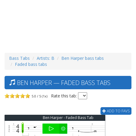
Bass Tabs
Artists: B
Ben Harper bass tabs
Faded bass tabs
BEN HARPER — FADED BASS TABS
Rate this tab:
5.0 / 5 (1x)
ADD TO FAVS
Ben Harper - Faded Bass Tab