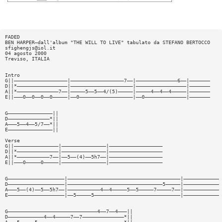
FADED
BEN HARPER—dall'album "THE WILL TO LIVE" tabulato da STEFANO BERTOCCO
sfighengjs@iol.it
04 agosto 2000
Treviso, ITALIA
Intro
G||——————————————————|——————————————————7——|——————————————6——|———————
D||*—————————————————|—————————————————————|—————————————————|———————
A||*——————————————7——|—————5——5——4/(5)—————|—————4——4——4—————|———————
E||———0——0——0——0—————|——0——————————————————|——0——————————————|———————
G———————————————||
D——————————————*||
A———5——4——5/7——*||
E———————————————||
Verse
G||———————————————|———————————————|——————————————————
D||*——————————————|———————————————|——————————————————
A||*———————————7——|——5——(4)——5h7——|——————————————————
E||———0—————0—————|———————————————|——————————————————
G———————————————————|——————————————————————————————————————|————————————
D———————————————————|————————————————————————————————5—————|————————————
A———5——(4)——5——5h7——|———————————4——4—————5——5—————7—————7——|————————————
E———————————————————|——5—————5—————————————————————————————|————————————
G——————————————————————————————4——7——4———||
D————————————4——4—————7——7——————————————*||