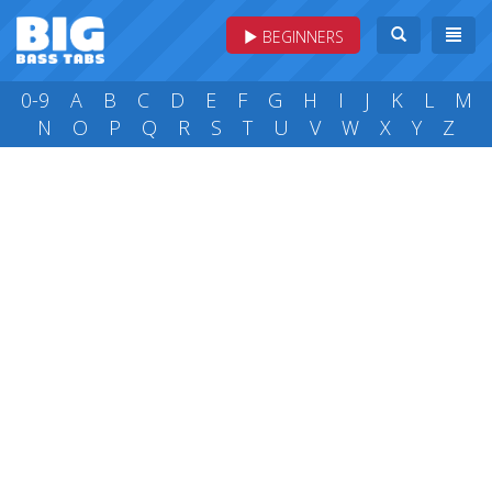
BEGINNERS
0-9
A
B
C
D
E
F
G
H
I
J
K
L
M
N
O
P
Q
R
S
T
U
V
W
X
Y
Z