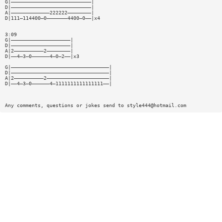
G|———————————————————————————|
D|———————————————————————————|
A|—————————————222222————————|
D|111—114400—0———————4400—0——|x4
3:09
G|————————————————————|
D|————————————————————|
A|2——————————2————————|
D|——4—3—0——————4—0—2——|x3
G|—————————————————————————————————|
D|—————————————————————————————————|
A|2——————————2—————————————————————|
D|——4—3—0——————4—1111111111111111——|
Any comments, questions or jokes send to
style444@hotmail.com