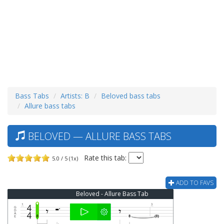
Bass Tabs
Artists: B
Beloved bass tabs
Allure bass tabs
BELOVED — ALLURE BASS TABS
Rate this tab:
5.0 / 5 (1x)
ADD TO FAVS
Beloved - Allure Bass Tab