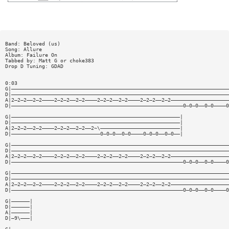
Band: Beloved (us)
Song: Allure
Album: Failure On
Tabbed by: Matt G or choke383
Drop D Tuning: GDAD
0:03
G|———————————————————————————————————————————————————————————————————————
D|———————————————————————————————————————————————————————————————————————
A|2—2—2——2—2————2—2—2——2—2————2—2—2——2—2————2—2—2——2—2———————————————————
D|————————————————————————————————————————————————————————0—0—0——0—0————0
G|———————————————————————————————————————————————————————|
D|———————————————————————————————————————————————————————|
A|2—2—2——2—2————2—2—2——2—2——2~\——————————————————————————|
D|—————————————————————————————0—0—0——0—0————0—0—0——0—0——|
G|———————————————————————————————————————————————————————————————————————
D|———————————————————————————————————————————————————————————————————————
A|2—2—2——2—2————2—2—2——2—2————2—2—2——2—2————2—2—2——2—2———————————————————
D|————————————————————————————————————————————————————————0—0—0——0—0————0
G|———————————————————————————————————————————————————————————————————————
D|———————————————————————————————————————————————————————————————————————
A|2—2—2——2—2————2—2—2——2—2————2—2—2——2—2————2—2—2——2—2———————————————————
D|————————————————————————————————————————————————————————0—0—0——0—0————0
G|——————|
D|——————|
A|——————|
D|—9\———|