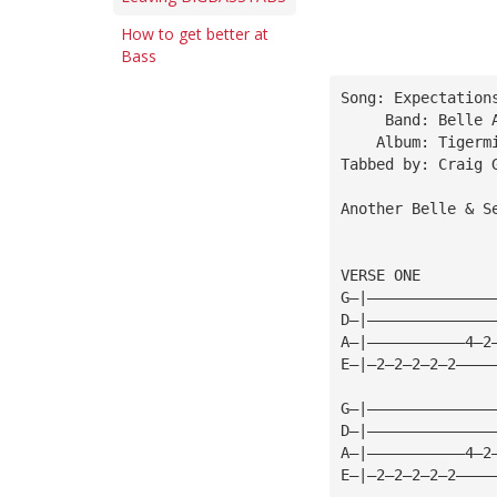
How to get better at
Bass
Song: Expectation
     Band: Belle 
    Album: Tigerm
Tabbed by: Craig 
Another Belle & S
VERSE ONE
G—|——————————————
D—|——————————————
A—|———————————4—2
E—|—2—2—2—2—2————
G—|——————————————
D—|——————————————
A—|———————————4—2
E—|—2—2—2—2—2————