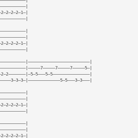
———————————|
—2—2—2—2—1—|
———————————|
———————————|
———————————|
—2—2—2—2—1—|
———————————|
———————————|—————————————————————————|
———————————|—————7—————7—————7—————5—|
—2—2———————|—5—5———5—5———————————————|
—————3—3—3—|—————————————5—5———3—3———|
———————————|
———————————|
—2—2—2—2—1—|
———————————|
———————————|
———————————|
—2—2—2—2—1—|