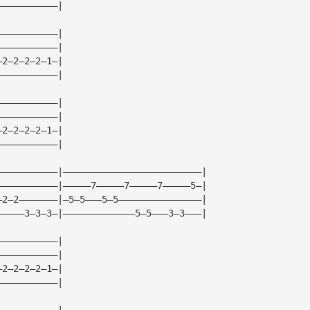
———————————|
———————————|
———————————|
—2—2—2—2—1—|
———————————|
———————————|
———————————|
—2—2—2—2—1—|
———————————|
———————————|—————————————————————————|
———————————|—————7—————7—————7—————5—|
—2—2———————|—5—5———5—5———————————————|
—————3—3—3—|—————————————5—5———3—3———|
———————————|
———————————|
—2—2—2—2—1—|
———————————|
———————————|