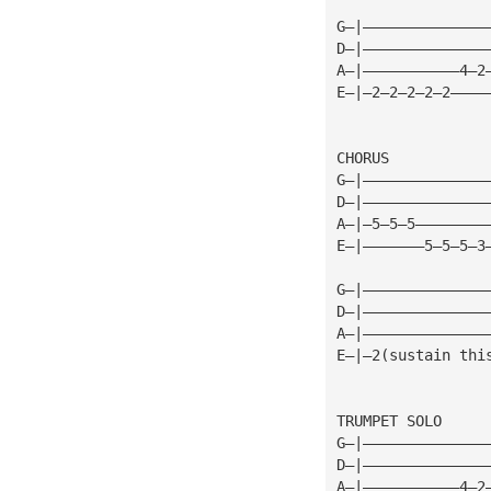
G—|——————————————
D—|——————————————
A—|———————————4—2
E—|—2—2—2—2—2————
CHORUS
G—|——————————————
D—|——————————————
A—|—5—5—5————————
E—|———————5—5—5—3
G—|——————————————
D—|——————————————
A—|——————————————
E—|—2(sustain thi
TRUMPET SOLO
G—|——————————————
D—|——————————————
A—|———————————4—2