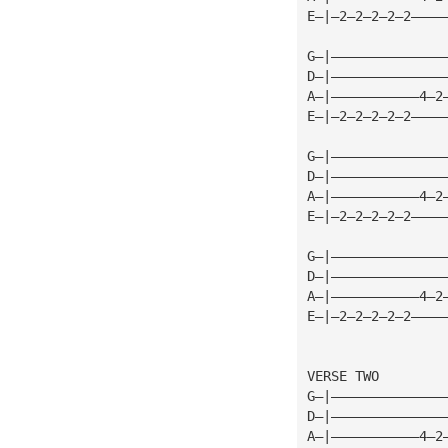
E—|—2—2—2—2—2————
G—|——————————————
D—|——————————————
A—|———————————4—2
E—|—2—2—2—2—2————
G—|——————————————
D—|——————————————
A—|———————————4—2
E—|—2—2—2—2—2————
G—|——————————————
D—|——————————————
A—|———————————4—2
E—|—2—2—2—2—2————
VERSE TWO
G—|——————————————
D—|——————————————
A—|———————————4—2