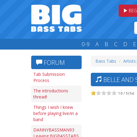
BEG
0-9
A
B
C
D
E
Bass Tabs
Artists
FORUM
Tab Submission
BELLE AND 
Process
The introductions
1.0 / 5 (1x)
thread!
Things I wish I knew
before playing live/in a
band
DANNYBASSMAN93
Leaving BIGBASSTABS