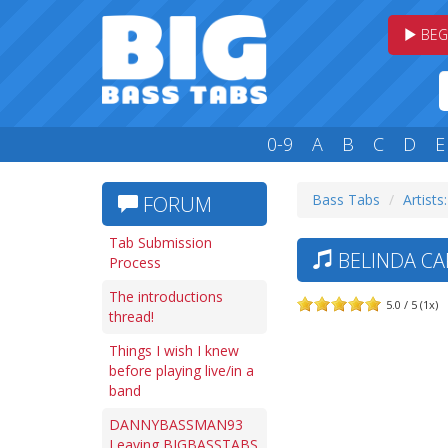
BEG
0-9
A
B
C
D
E
Bass Tabs
Artists
FORUM
Tab Submission
BELINDA CAR
Process
The introductions
5.0 / 5 (1x)
thread!
Things I wish I knew
before playing live/in a
band
DANNYBASSMAN93
Leaving BIGBASSTABS