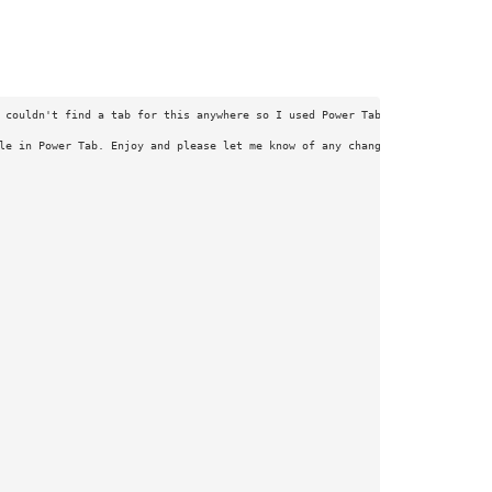
 couldn't find a tab for this anywhere so I used Power Tab to create this 
le in Power Tab. Enjoy and please let me know of any changes to make so I 