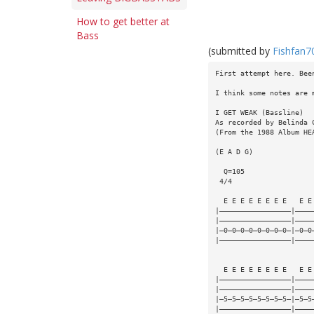
How to get better at
Bass
(submitted by
Fishfan7
First attempt here. Bee
I think some notes are 
I GET WEAK (Bassline)
As recorded by Belinda 
(From the 1988 Album HE
(E A D G)
  Q=105
 4/4
  E E E E E E E E   E E
|—————————————————|————
|—————————————————|————
|—0—0—0—0—0—0—0—0—|—0—0
|—————————————————|————
  E E E E E E E E   E E
|—————————————————|————
|—————————————————|————
|—5—5—5—5—5—5—5—5—|—5—5
|—————————————————|————