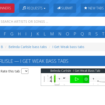
INNERS
REQUESTS
SUBMIT
NEW TABS
F
G
H
I
J
K
L
M
N
O
P
Q
R
S
T
: B
Belinda Carlisle bass tabs
I Get Weak bass tabs
LISLE — I GET WEAK BASS TABS
Belinda Carlisle - I Get Weak Bass Tab
Rate this tab: