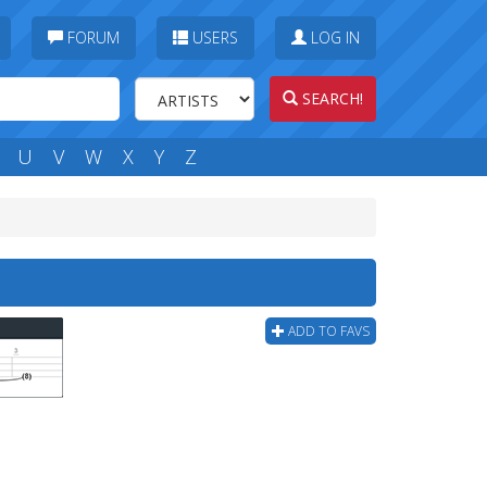
FORUM
USERS
LOG IN
SEARCH!
U
V
W
X
Y
Z
ADD TO FAVS