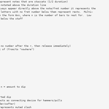
epresent notes that are staccato (1/2 duration)
 notated above the duration line
lways appear directly above the note/fret number it represents the
 letters with no fret number below them represent rests.  Multi—
n the form Wxn, where n is the number of bars to rest for.  Low
 below the staff
 no number after the r, then release immediately)
t of (from/to "nowhere")
 n = amount to dip
rted dip
acts as connecting device for hammers/pulls
der/softer)
represents muted slash