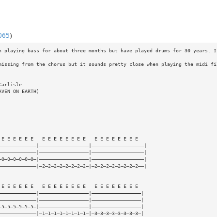
065
)
n playing bass for about three months but have played drums for 30 years. I
missing from the chorus but it sounds pretty close when playing the midi fi
Carlisle
AVEN ON EARTH)
 E E E E E E   E E E E E E E E   E E E E E E E E
—————————————|—————————————————|——————————————————|
—————————————|—————————————————|——————————————————|
—0—0—0—0—0—0—|—————————————————|——————————————————|
—————————————|—2—2—2—2—2—2—2—2—|—2—2—2—2—2—2—2—2——|
 E E E E E E   E E E E E E E E   E E E E E E E E
—————————————|—————————————————|—————————————————|
—————————————|—————————————————|—————————————————|
—5—5—5—5—5—5—|—————————————————|—————————————————|
—————————————|—1—1—1—1—1—1—1—1—|—3—3—3—3—3—3—3—3—|