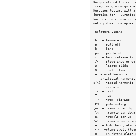
Uncapitalized letters r
Irregular groupings are
Duration letters will a
duration for.  Duration
bar rests are notated i
melody durations appear
Tablature Legend
————————————————
 h   — hammer—on
 p   — pull—off
 b   — bend
 pb  — pre—bend
 r   — bend release (if
 /\  — slide into or ou
 s   — legato slide
 S   — shift slide
 — natural harmonic
  — artificial harmonic
n(n) — tapped harmonic
 ~   — vibrato
 tr  — trill
 T   — tap
 TP  — trem. picking
 PM  — palm muting
\n/  — tremolo bar dip;
 \n  — tremolo bar down
 n/  — tremolo bar up
/n\  — tremolo bar inve
 =   — hold bend; also 
 <> — volume swell (lou
 x   — on rhythm slash 