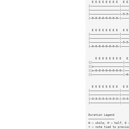
  E E E E E E E E   E E
|—————————————————|————
|—————————————————|————
|—————————————————|—5—5
|—0—0—0—0—0—0—0—0—|————
  E E E E E E E E   E E
|—————————————————|————
|—————————————————|————
|—————————————————|—5—5
|—0—0—0—0—0—0—0—0—|————
    E E E E E E E E   E
||——————————————————|——
||o—————————————————|——
||o—0—0—0—0—0—0—0—0—|——
||——————————————————|—0
  E E E E E E E E   E E
|—————————————————|————
|—————————————————|————
|—3—3—3—3—3—3—3—3—|—3—3
|—————————————————|————
Duration Legend
———————————————
W — whole; H — half; Q 
+ — note tied to previo