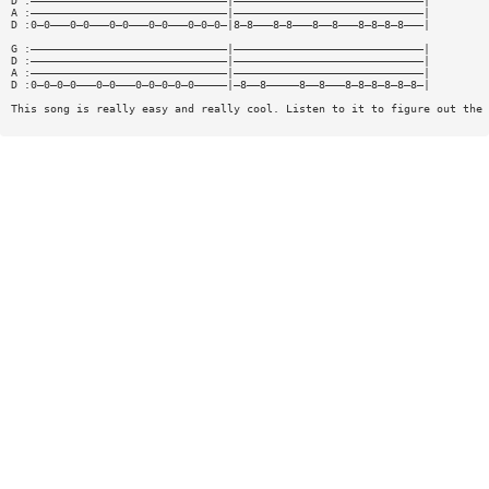
D :——————————————————————————————|—————————————————————————————|
A :——————————————————————————————|—————————————————————————————|
D :0—0———0—0———0—0———0—0———0—0—0—|8—8———8—8———8——8———8—8—8—8———|
G :——————————————————————————————|—————————————————————————————|
D :——————————————————————————————|—————————————————————————————|
A :——————————————————————————————|—————————————————————————————|
D :0—0—0—0———0—0———0—0—0—0—0—————|—8——8—————8——8———8—8—8—8—8—8—|
This song is really easy and really cool. Listen to it to figure out the 