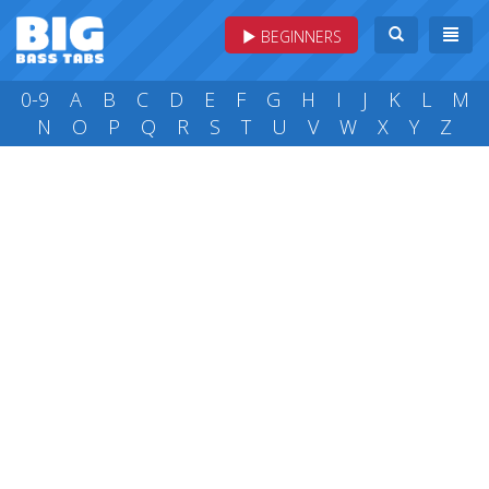
BEGINNERS
0-9
A
B
C
D
E
F
G
H
I
J
K
L
M
N
O
P
Q
R
S
T
U
V
W
X
Y
Z