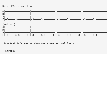
Solo: (Vas—y mon flye)
G|—————————————————|—————————————————|—————————————————|—————————————————
D|—————————————————|—————————————————|—————————————————|—————————————————
A|—————————————————|—————————————————|—————————————————|—————————————————
E|—3—————3x————————|—3—————3x————————|—3—————3x————————|—3—————3x————————
(Solide!)
G|—————————————————|—————————————————|—————————————————|—————————————————
D|—————————————————|—————————————————|—————————————————|—————————————————
A|—————————————————|—————————————————|—————————————————|—————————————————
E|—3—————3—3—————3—|—3—————3—3—————3—|—3—————3—3—————3—|—3—————3—3———————
(Couplet) (J'avais un chum qui etait correct lui...)
(Refrain)