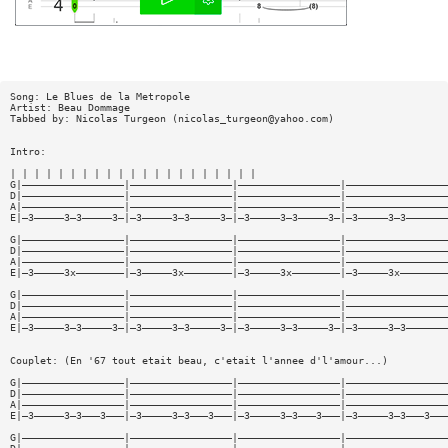
Song: Le Blues de la Metropole
Artist: Beau Dommage
Tabbed by: Nicolas Turgeon (
nicolas_turgeon@yahoo.com
)
Intro:
| | | | | | | | | | | | | | | | | | | | |
G|—————————————————|—————————————————|—————————————————|—————————————————
D|—————————————————|—————————————————|—————————————————|—————————————————
A|—————————————————|—————————————————|—————————————————|—————————————————
E|—3—————3—3—————3—|—3—————3—3—————3—|—3—————3—3—————3—|—3—————3—3———————
G|—————————————————|—————————————————|—————————————————|—————————————————
D|—————————————————|—————————————————|—————————————————|—————————————————
A|—————————————————|—————————————————|—————————————————|—————————————————
E|—3—————3x————————|—3—————3x————————|—3—————3x————————|—3—————3x————————
G|—————————————————|—————————————————|—————————————————|—————————————————
D|—————————————————|—————————————————|—————————————————|—————————————————
A|—————————————————|—————————————————|—————————————————|—————————————————
E|—3—————3—3—————3—|—3—————3—3—————3—|—3—————3—3—————3—|—3—————3—3———————
Couplet: (En '67 tout etait beau, c'etait l'annee d'l'amour...)
G|—————————————————|—————————————————|—————————————————|—————————————————
D|—————————————————|—————————————————|—————————————————|—————————————————
A|—————————————————|—————————————————|—————————————————|—————————————————
E|—3—————3—3———3———|—3—————3—3———3———|—3—————3—3———3———|—3—————3—3———3———
G|—————————————————|—————————————————|—————————————————|—————————————————