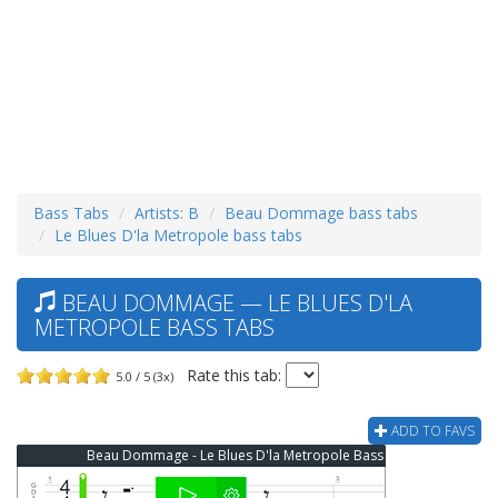
Bass Tabs
Artists: B
Beau Dommage bass tabs
Le Blues D'la Metropole bass tabs
BEAU DOMMAGE — LE BLUES D'LA
METROPOLE BASS TABS
Rate this tab:
5.0 / 5 (3x)
ADD TO FAVS
Beau Dommage - Le Blues D'la Metropole Bass Tab