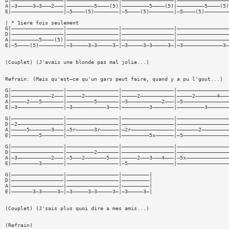
D|—————————————————|—————————————————|—————————————————|—————————————————
A|—3—————3—3———2———|—————————5————(5)|—————————5————(5)|—————————5————(5)
E|—————————————————|—5————(5)————————|—5————(5)————————|—5————(5)————————
| * 1iere fois seulement
G|—————————————————|—————————————————|—————————————————|—————————————————
D|—————————————————|—————————————————|—————————————————|—————————————————
A|—————————5————(5)|—————————————————|—————————————————|—————————————————
E|—5————(5)————————|—3—————3—3—————3—|—3—————3—3—————3—|—3—————————————3—
(Couplet) (J'avais une blonde pas mal jolie...)
Refrain: (Mais qu'est—ce qu'un gars peut faire, quand y a pu l'gout...)
G|—————————————————|—————————————————|—————————————————|—————————————————
D|—————————————2———|—————2———————————|—————2———————————|—————2———————4———
A|—————2———5———————|—————————5———————|—3———————————2———|—5———————————————
E|—3———————————————|—3———————————3———|—————————3———————|—————————3———————
G|—————————————————|—————————————————|—————————————————|—————————————————
D|—2———————————————|—————————————————|—————————————————|—————————————————
A|—————5———————3———|—5r——————3r——————|—2r——————————————|———————2—————————
E|—————————5———————|—————————————————|—————————5x——————|—5———————————————
G|—————————————————|—————————————————|—————————————————|—————————————————
D|—————————————————|—————————2———————|—————————————————|—————————————————
A|—3———————————2———|—5———2———————5———|—————2———3———4———|—5x——————————————
E|—————————3———————|—————————————————|—5———————————————|—————————————————
G|—————————————————|—————————————————|—————————|
D|—————————————————|—————————————————|—————————|
A|—————————————————|—————————————————|—————————|
E|———————3—3—————3—|—3—————3—3—————3—|—3—————3—|
(Couplet) (J'sais plus quoi dire a mes amis...)
(Refrain)