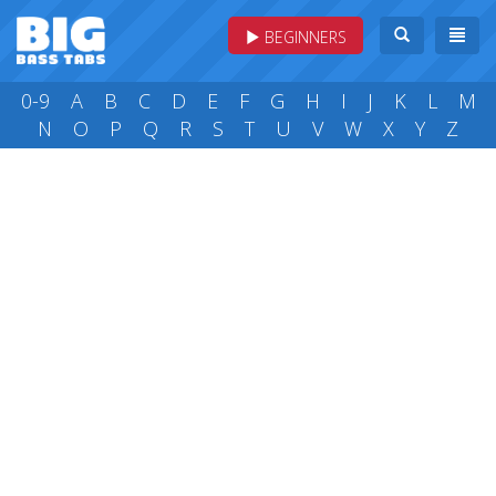
BEGINNERS
0-9
A
B
C
D
E
F
G
H
I
J
K
L
M
N
O
P
Q
R
S
T
U
V
W
X
Y
Z