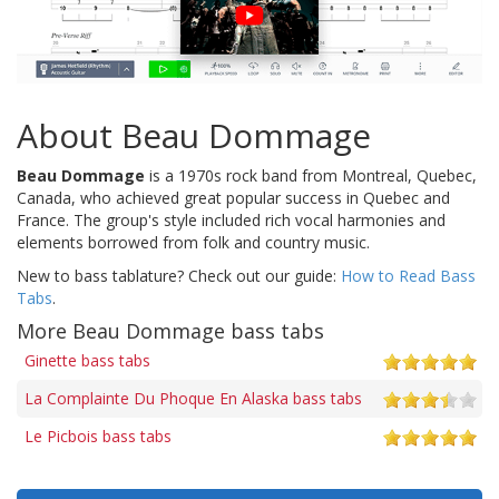
About Beau Dommage
Beau Dommage
is a 1970s rock band from Montreal, Quebec,
Canada, who achieved great popular success in Quebec and
France. The group's style included rich vocal harmonies and
elements borrowed from folk and country music.
New to bass tablature? Check out our guide:
How to Read Bass
Tabs
.
More Beau Dommage bass tabs
Ginette bass tabs
La Complainte Du Phoque En Alaska bass tabs
Le Picbois bass tabs