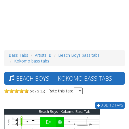
Bass Tabs
Artists: B
Beach Boys bass tabs
Kokomo bass tabs
BEACH BOYS — KOKOMO BASS TABS
Rate this tab:
5.0 / 5 (3x)
ADD TO FAVS
Beach Boys - Kokomo Bass Tab