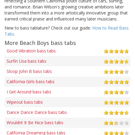
reflecting a Southern California youth culture of cars, surfing,
and romance. Brian Wilson's growing creative ambitions later
transformed them into a more artistically innovative group that
earned critical praise and influenced many later musicians.
New to bass tablature? Check out our guide:
How to Read Bass
Tabs
.
More Beach Boys bass tabs
Good Vibration bass tabs
Surfin Usa bass tabs
Sloop John B bass tabs
California Girls bass tabs
I Get Around bass tabs
Wipeout bass tabs
Dance Dance Dance bass tabs
Wouldnt It Be Nice bass tabs
California Dreaming bass tabs