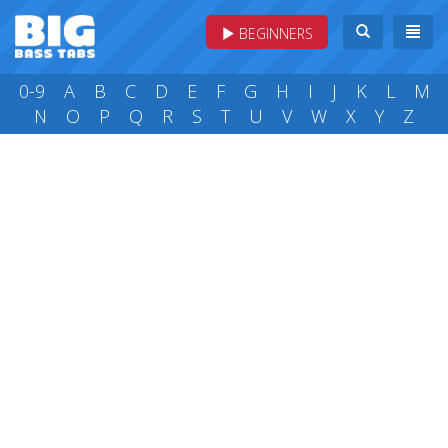
BEGINNERS
0-9
A
B
C
D
E
F
G
H
I
J
K
L
M
N
O
P
Q
R
S
T
U
V
W
X
Y
Z