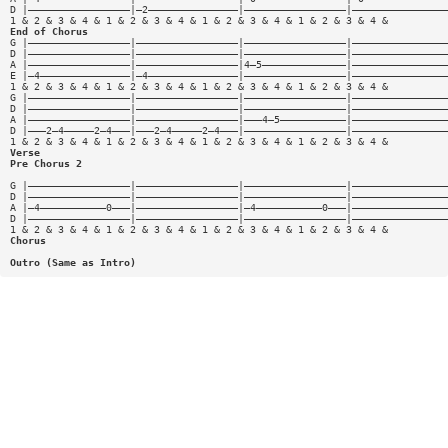
D |—————————————————|—2———————————————|—————————————————|————————————————
1 & 2 & 3 & 4 & 1 & 2 & 3 & 4 & 1 & 2 & 3 & 4 & 1 & 2 & 3 & 4 &
End of Chorus
G |—————————————————|—————————————————|—————————————————|————————————————
D |—————————————————|—————————————————|—————————————————|————————————————
A |—————————————————|—————————————————|4—5——————————————|————————————————
E |—4———————————————|—4———————————————|—————————————————|————————————————
1 & 2 & 3 & 4 & 1 & 2 & 3 & 4 & 1 & 2 & 3 & 4 & 1 & 2 & 3 & 4 &
G |—————————————————|—————————————————|—————————————————|————————————————
D |—————————————————|—————————————————|—————————————————|————————————————
A |—————————————————|—————————————————|———4—5———————————|————————————————
D |———2—4—————2—4———|———2—4—————2—4———|—————————————————|————————————————
1 & 2 & 3 & 4 & 1 & 2 & 3 & 4 & 1 & 2 & 3 & 4 & 1 & 2 & 3 & 4 &
Verse
Pre Chorus 2
G |—————————————————|—————————————————|—————————————————|————————————————
D |—————————————————|—————————————————|—————————————————|————————————————
A |—4———————————0———|—————————————————|—4———————————0———|————————————————
D |—————————————————|—————————————————|—————————————————|————————————————
1 & 2 & 3 & 4 & 1 & 2 & 3 & 4 & 1 & 2 & 3 & 4 & 1 & 2 & 3 & 4 &
Chorus
Outro (Same as Intro)