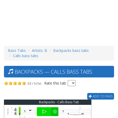
Bass Tabs
Artists: B
Backpacks bass tabs
Calls bass tabs
BACKPACKS — CALLS BASS TABS
Rate this tab:
5.0 / 5 (1x)
ADD TO FAVS
Backpacks - Calls Bass Tab