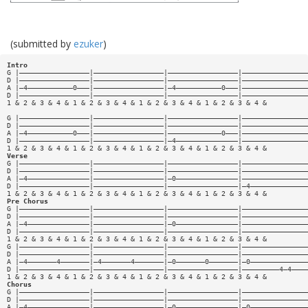
(submitted by
ezuker
)
Intro
G |—————————————————|—————————————————|—————————————————|————————————————
D |—————————————————|—————————————————|—————————————————|————————————————
A |—4———————————0———|—————————————————|—4———————————0———|————————————————
D |—————————————————|—————————————————|—————————————————|————————————————
1 & 2 & 3 & 4 & 1 & 2 & 3 & 4 & 1 & 2 & 3 & 4 & 1 & 2 & 3 & 4 &
G |—————————————————|—————————————————|—————————————————|————————————————
D |—————————————————|—————————————————|—————————————————|————————————————
A |—4———————————0———|—————————————————|—————————————0———|————————————————
D |—————————————————|—————————————————|—4———————————————|————————————————
1 & 2 & 3 & 4 & 1 & 2 & 3 & 4 & 1 & 2 & 3 & 4 & 1 & 2 & 3 & 4 &
Verse
G |—————————————————|—————————————————|—————————————————|————————————————
D |—————————————————|—————————————————|—————————————————|————————————————
A |—4———————————————|—————————————————|—0———————————————|————————————————
D |—————————————————|—————————————————|—————————————————|—4——————————————
1 & 2 & 3 & 4 & 1 & 2 & 3 & 4 & 1 & 2 & 3 & 4 & 1 & 2 & 3 & 4 &
Pre Chorus
G |—————————————————|—————————————————|—————————————————|————————————————
D |—————————————————|—————————————————|—————————————————|————————————————
A |—4———————————————|—————————————————|—0———————————————|————————————————
D |—————————————————|—————————————————|—————————————————|————————————————
1 & 2 & 3 & 4 & 1 & 2 & 3 & 4 & 1 & 2 & 3 & 4 & 1 & 2 & 3 & 4 &
G |—————————————————|—————————————————|—————————————————|————————————————
D |—————————————————|—————————————————|—————————————————|————————————————
A |—4———————4———————|—4———————4———————|—0———————0———————|—0——————————————
D |—————————————————|—————————————————|—————————————————|—————————4—4————
1 & 2 & 3 & 4 & 1 & 2 & 3 & 4 & 1 & 2 & 3 & 4 & 1 & 2 & 3 & 4 &
Chorus
G |—————————————————|—————————————————|—————————————————|————————————————
D |—————————————————|—————————————————|—————————————————|————————————————
A |—4———————————————|—————————————————|—0———————————————|—0——————————————