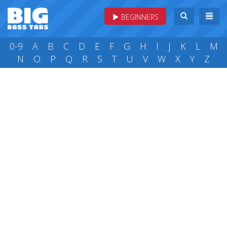
BEGINNERS
0-9
A
B
C
D
E
F
G
H
I
J
K
L
M
N
O
P
Q
R
S
T
U
V
W
X
Y
Z