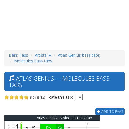
Bass Tabs
Artists: A
Atlas Genius bass tabs
Molecules bass tabs
ATLAS GENIUS — MOLECULES BASS
TABS
Rate this tab:
5.0 / 5 (1x)
ADD TO FAVS
Atlas Genius - Molecules Bass Tab