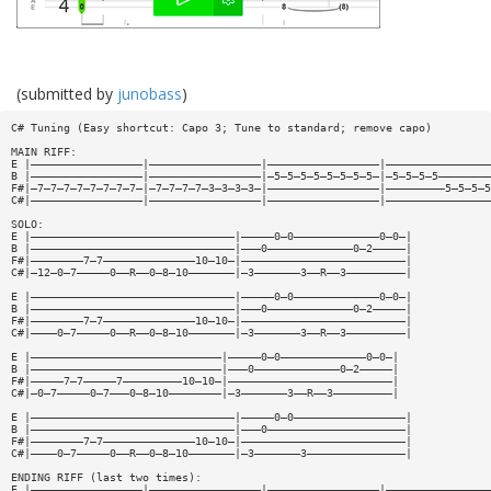
(submitted by
junobass
)
C# Tuning (Easy shortcut: Capo 3; Tune to standard; remove capo)
MAIN RIFF:
E |—————————————————|—————————————————|—————————————————|————————————————
B |—————————————————|—————————————————|—5—5—5—5—5—5—5—5—|—5—5—5—5————————
F#|—7—7—7—7—7—7—7—7—|—7—7—7—7—3—3—3—3—|—————————————————|—————————5—5—5—5
C#|—————————————————|—————————————————|—————————————————|————————————————
SOLO:
E |———————————————————————————————|—————0—0—————————————0—0—|
B |———————————————————————————————|———0—————————————0—2—————|
F#|————————7—7——————————————10—10—|—————————————————————————|
C#|—12—0—7—————0——R——0—8—10———————|—3———————3——R——3—————————|
E |———————————————————————————————|—————0—0—————————————0—0—|
B |———————————————————————————————|———0—————————————0—2—————|
F#|————————7—7——————————————10—10—|—————————————————————————|
C#|————0—7—————0——R——0—8—10———————|—3———————3——R——3—————————|
E |—————————————————————————————|—————0—0—————————————0—0—|
B |—————————————————————————————|———0—————————————0—2—————|
F#|—————7—7—————7—————————10—10—|—————————————————————————|
C#|—0—7—————0—7———0—8—10————————|—3———————3——R——3—————————|
E |———————————————————————————————|—————0—0—————————————————|
B |———————————————————————————————|———0—————————————————————|
F#|————————7—7——————————————10—10—|—————————————————————————|
C#|————0—7—————0——R——0—8—10———————|—3———————3———————————————|
ENDING RIFF (last two times):
E |—————————————————|—————————————————|—————————————————|————————————————