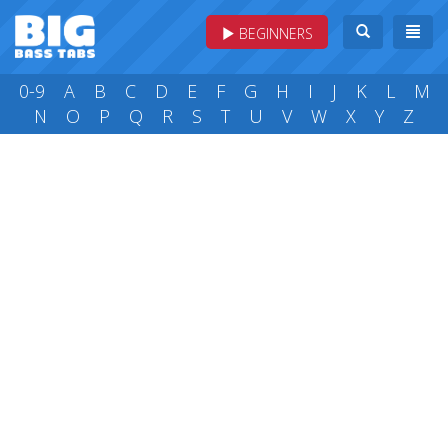
BEGINNERS
0-9
A
B
C
D
E
F
G
H
I
J
K
L
M
N
O
P
Q
R
S
T
U
V
W
X
Y
Z