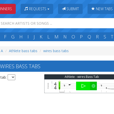
INNERS
REQUESTS
SUBMIT
NEW TABS
F
G
H
I
J
K
L
M
N
O
P
Q
R
S
T
: A
Athlete bass tabs
wires bass tabs
WIRES BASS TABS
Athlete - wires Bass Tab
 tab: