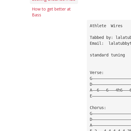
How to get better at
Bass
Athlete  Wires
Tabbed by: lalatu
Email:  
lalatubby
standard tuning
Verse:
G————————————————
D————————————————
A——6———6———4h6———
E————————————————
Chorus:
G————————————————
D————————————————
A————————————————
E—2———4—4—4—4—4—2