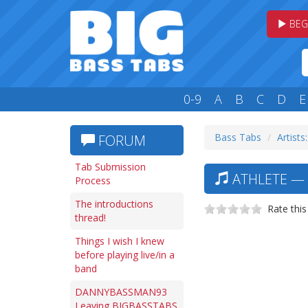
BEG
0-9
A
B
C
D
E
Bass Tabs
Artists
FORUM
Tab Submission
ATHLETE — 
Process
The introductions
Rate this
thread!
Things I wish I knew
before playing live/in a
band
DANNYBASSMAN93
Leaving BIGBASSTABS