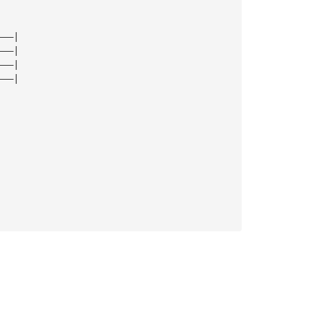
———|
———|
———|
———|