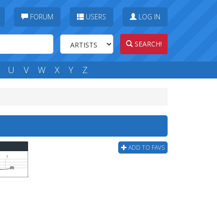
FORUM
USERS
LOG IN
SEARCH!
U
V
W
X
Y
Z
ADD TO FAVS