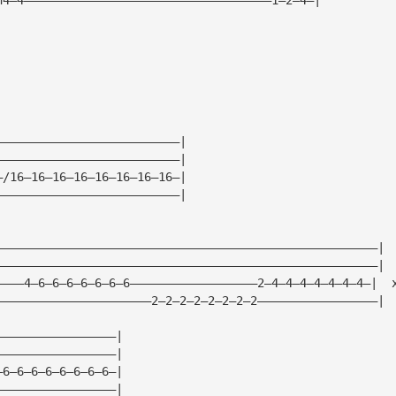
——————————————————————————|
——————————————————————————|
—/16—16—16—16—16—16—16—16—|
——————————————————————————|
——————————————————————————————————————————————————————|
——————————————————————————————————————————————————————|
————4—6—6—6—6—6—6—6——————————————————2—4—4—4—4—4—4—4—|  
——————————————————————2—2—2—2—2—2—2—2—————————————————|
—————————————————|
—————————————————|
—6—6—6—6—6—6—6—6—|
—————————————————|