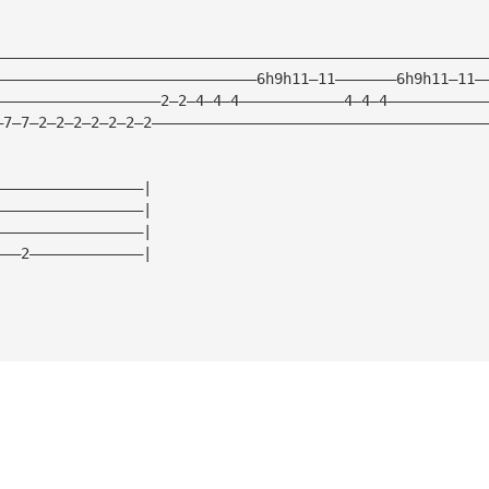
————————————————————————————————————————————————————————
——————————————————————————————6h9h11—11———————6h9h11—11—
———————————————————2—2—4—4—4————————————4—4—4———————————
—7—7—2—2—2—2—2—2—2——————————————————————————————————————
—————————————————|
—————————————————|
—————————————————|
———2—————————————|