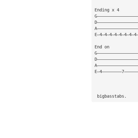
Ending x 4
G————————————————
D————————————————
A————————————————
E—4—4—4—4—4—4—4—4
End on
G————————————————
D————————————————
A————————————————
E—4————————7—————
 bigbasstabs.