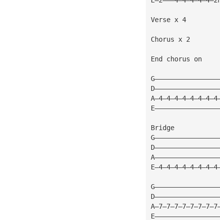
Verse x 4
Chorus x 2
End chorus on
G————————————————
D————————————————
A—4—4—4—4—4—4—4—4
E————————————————
Bridge
G————————————————
D————————————————
A————————————————
E—4—4—4—4—4—4—4—4
G————————————————
D————————————————
A—7—7—7—7—7—7—7—7
E————————————————