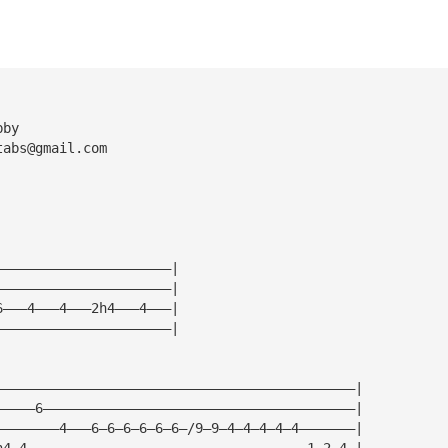
bby
tabs@gmail.com
——————————————————————|
——————————————————————|
6———4———4———2h4———4———|
——————————————————————|
—————————————————————————————————————————————|
—————6———————————————————————————————————————|
————————4———6—6—6—6—6—6—/9—9—4—4—4—4—4———————|
h4—4———————————————————————————————————1—2—4—|