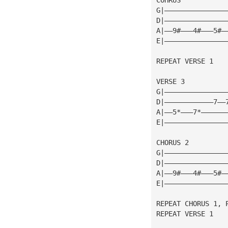
G|———————————————
D|———————————————
A|——9#———4#———5#—
E|———————————————
REPEAT VERSE 1
VERSE 3
G|———————————————
D|————————————7——
A|——5*———7*——————
E|———————————————
CHORUS 2
G|———————————————
D|———————————————
A|——9#———4#———5#—
E|———————————————
REPEAT CHORUS 1, 
REPEAT VERSE 1