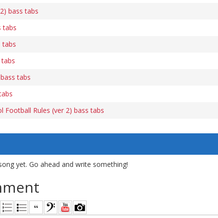
2) bass tabs
 tabs
 tabs
 tabs
bass tabs
tabs
 Football Rules (ver 2) bass tabs
song yet. Go ahead and write something!
mment