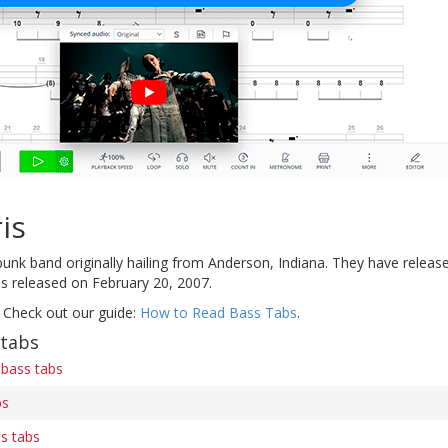
is
unk band originally hailing from Anderson, Indiana. They have release
 released on February 20, 2007.
 Check out our guide:
How to Read Bass Tabs
.
 tabs
bass tabs
bs
s tabs