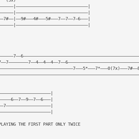
——————|—————————————————————————————|
——————|—————————————————————————————|
——7#——|——9#———4#———5#———7——7——7—6———|
——————|—————————————————————————————|
——————7——6——————————————————————————————————————————————
7——7————————7——4——4——4——7——6————————————————————————————
——————————————————————————————7———5*———7*———0(7x)———7#——
————————————————————————————————————————————————————————
—————————————————————|
—————6——7——9——7——6———|
——7——————————————————|
—————————————————————|
PLAYING THE FIRST PART ONLY TWICE