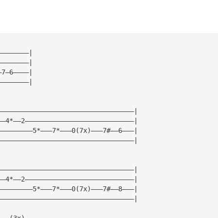
————————|
————————|
—7—6————|
————————|
———————————————————————————————————|
——4*——2————————————————————————————|
—————————5*———7*———0(7x)———7#——6———|
———————————————————————————————————|
———————————————————————————————————|
——4*——2————————————————————————————|
—————————5*———7*———0(7x)———7#——8———|
———————————————————————————————————|
   (3x)