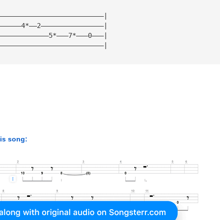
———————————————————————————|
——————4*——2————————————————|
—————————————5*———7*———0———|
———————————————————————————|
his song: