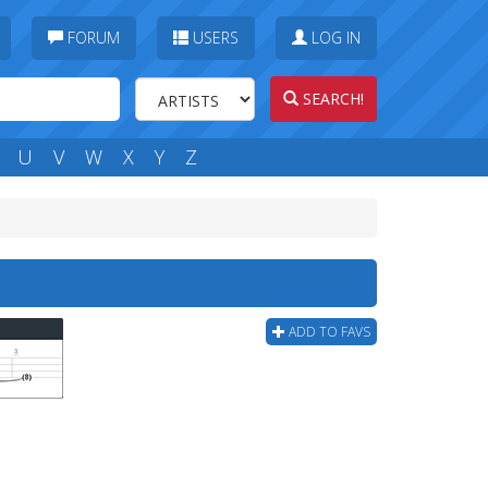
FORUM
USERS
LOG IN
SEARCH!
U
V
W
X
Y
Z
ADD TO FAVS