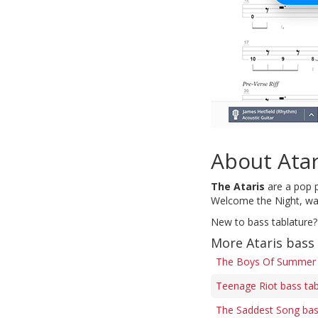
About Atar
The Ataris
are a pop p
Welcome the Night, was
New to bass tablature?
More Ataris bass
The Boys Of Summer 
Teenage Riot bass ta
The Saddest Song bas