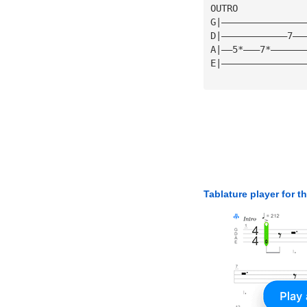
OUTRO
G|———————————————
D|————————————7——
A|——5*———7*——————
E|———————————————
Tablature player for t