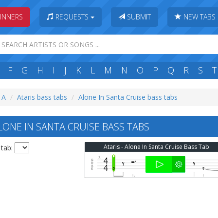
INNERS
REQUESTS
SUBMIT
NEW TABS
F
G
H
I
J
K
L
M
N
O
P
Q
R
S
T
: A
Ataris bass tabs
Alone In Santa Cruise bass tabs
LONE IN SANTA CRUISE BASS TABS
Ataris - Alone In Santa Cruise Bass Tab
 tab: