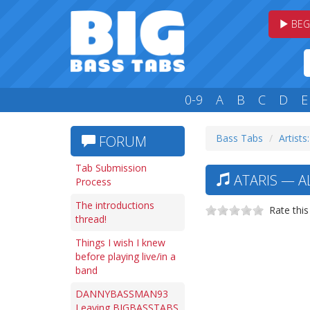
BEG
0-9
A
B
C
D
E
Bass Tabs
Artists
FORUM
Tab Submission
ATARIS — A
Process
The introductions
Rate this
thread!
Things I wish I knew
before playing live/in a
band
DANNYBASSMAN93
Leaving BIGBASSTABS