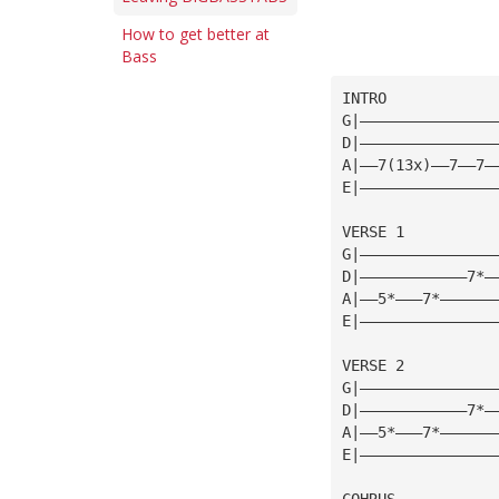
How to get better at
Bass
INTRO
G|———————————————
D|———————————————
A|——7(13x)——7——7—
E|———————————————
VERSE 1
G|———————————————
D|————————————7*—
A|——5*———7*——————
E|———————————————
VERSE 2
G|———————————————
D|————————————7*—
A|——5*———7*——————
E|———————————————
COHRUS           