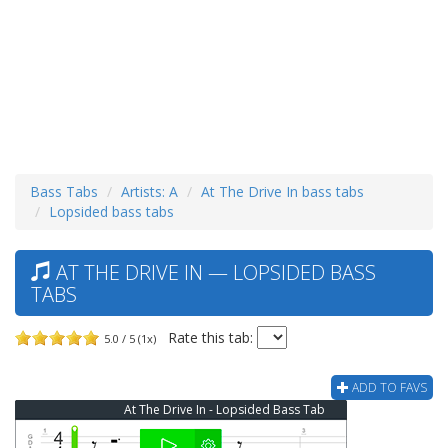
Bass Tabs
Artists: A
At The Drive In bass tabs
Lopsided bass tabs
AT THE DRIVE IN — LOPSIDED BASS
TABS
Rate this tab:
5.0 / 5 (1x)
ADD TO FAVS
At The Drive In - Lopsided Bass Tab