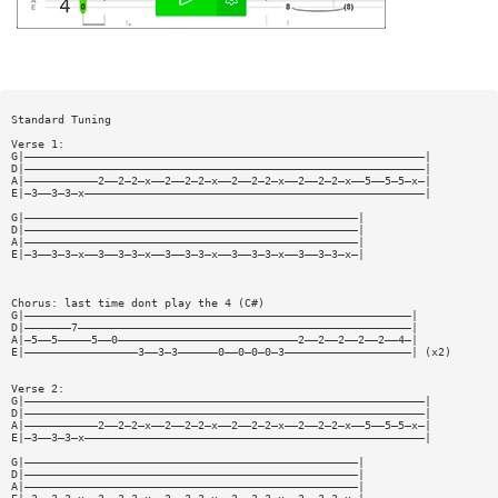
Standard Tuning
Verse 1:
G|————————————————————————————————————————————————————————————|
D|————————————————————————————————————————————————————————————|
A|———————————2——2—2—x——2——2—2—x——2——2—2—x——2——2—2—x——5——5—5—x—|
E|—3——3—3—x———————————————————————————————————————————————————|
G|——————————————————————————————————————————————————|
D|——————————————————————————————————————————————————|
A|——————————————————————————————————————————————————|
E|—3——3—3—x——3——3—3—x——3——3—3—x——3——3—3—x——3——3—3—x—|
Chorus: last time dont play the 4 (C#)
G|——————————————————————————————————————————————————————————|
D|———————7——————————————————————————————————————————————————|
A|—5——5—————5——0———————————————————————————2——2——2——2——2——4—|
E|—————————————————3——3—3——————0——0—0—0—3———————————————————| (x2)
Verse 2:
G|————————————————————————————————————————————————————————————|
D|————————————————————————————————————————————————————————————|
A|———————————2——2—2—x——2——2—2—x——2——2—2—x——2——2—2—x——5——5—5—x—|
E|—3——3—3—x———————————————————————————————————————————————————|
G|——————————————————————————————————————————————————|
D|——————————————————————————————————————————————————|
A|——————————————————————————————————————————————————|