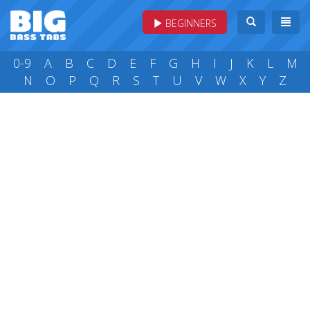
BEGINNERS
0-9
A
B
C
D
E
F
G
H
I
J
K
L
M
N
O
P
Q
R
S
T
U
V
W
X
Y
Z