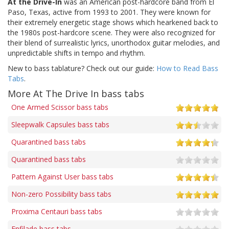
At the Drive-In
was an American post-hardcore band from El
Paso, Texas, active from 1993 to 2001. They were known for
their extremely energetic stage shows which hearkened back to
the 1980s post-hardcore scene. They were also recognized for
their blend of surrealistic lyrics, unorthodox guitar melodies, and
unpredictable shifts in tempo and rhythm.
New to bass tablature? Check out our guide:
How to Read Bass
Tabs
.
More At The Drive In bass tabs
One Armed Scissor bass tabs
Sleepwalk Capsules bass tabs
Quarantined bass tabs
Quarantined bass tabs
Pattern Against User bass tabs
Non-zero Possibility bass tabs
Proxima Centauri bass tabs
Enfilade bass tabs