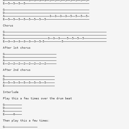
A——————————————3——3——3——3——5——5——5——5——5——5——5——5—
E——5——5——5——5—————————————————————————————————————
G—————————————————————————————————————————————————
D—————————————————————————————————————————————————
A——————————————————————————3——3——3——3——5——5——5——5—
E——5——5——5——5——5——5——5——5—————————————————————————
Chorus
G———————————————————————————————————————————————————————————
D———————————————————————————————————————————————————————————
A—————————————————————————3——3——3————5——5——5——5—————————————
E——3——3——3——3——3——3——5—5——————————5—————————————————————————
After 1st chorus
G——————————————————————————————
D——————————————————————————————
A——————————————————————————————
E——2——2——2——2——2——2——2——2——————
After 2nd chorus
G—————————————————————————————
D—————————————————————————————
A——5——5——5——5——5——5——5——5—————
E—————————————————————————————
Interlude
Play this a few times over the drum beat
G——————————
D——————————
A——————————
E—————0————
Then play this a few times:
G———————————————————