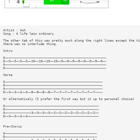
Artist : Ash
Song : A life less ordinary
The other tab of this was pretty much along the right lines except the ti
there was no interlude thing.
Intro
G——————————————————————————————————————————————————————
D——5——5——5——5——10——10——10——10——9——9——9——9——9——9——9——9——
A——————————————————————————————————————————————————————
E——————————————————————————————————————————————————————
Verse
G————————————————————————————————————————————————————
D————————————————————————————————————————————————————
A————————————————————————————————————————————————————
E——3——3——3——3——8——8——8——8——7——7——7——7——7——7——7——7————
Or alternatively (I prefer the first way but it up to personal choice)
G——————————————————————————————————————————————————
D——————————————————————————————————————————————————
A——————————————3——3——3——3——2——2——2——2——2——2——2——2——
E——3——3——3——3——————————————————————————————————————
Pre—Chorus
G—————————————————————————————————————————————————
D—————————————————————————————————————————————————