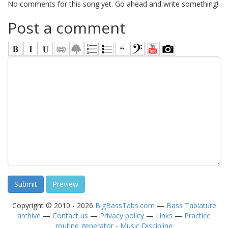
No comments for this song yet. Go ahead and write something!
Post a comment
Copyright © 2010 - 2026
BigBassTabs.com
—
Bass Tablature
archive
—
Contact us
—
Privacy policy
—
Links
—
Practice
routine generator - Music Discipline