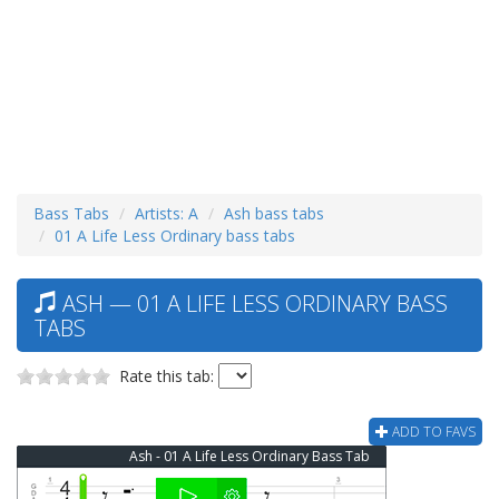
Bass Tabs
Artists: A
Ash bass tabs
01 A Life Less Ordinary bass tabs
ASH — 01 A LIFE LESS ORDINARY BASS
TABS
Rate this tab:
ADD TO FAVS
Ash - 01 A Life Less Ordinary Bass Tab