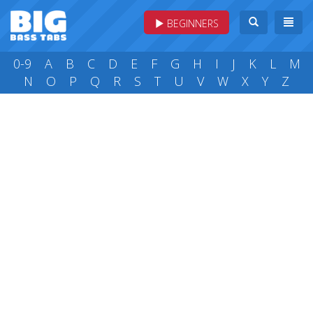
BEGINNERS
0-9
A
B
C
D
E
F
G
H
I
J
K
L
M
N
O
P
Q
R
S
T
U
V
W
X
Y
Z