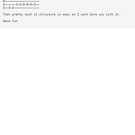
D———————————————————
A——————3—3—0—0—5—5——
E——3—3——————————————
That pretty much it structure is easy so I wont bore you with it.
Have fun