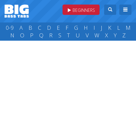
BEGINNERS
0-9
A
B
C
D
E
F
G
H
I
J
K
L
M
N
O
P
Q
R
S
T
U
V
W
X
Y
Z