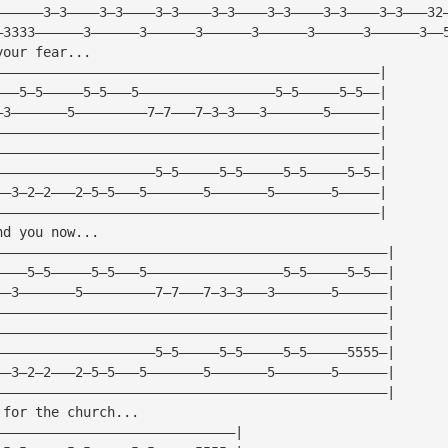
——————3—3————3—3————3—3————3—3————3—3————3—3————3—3———32
—3333——————3——————3——————3——————3——————3——————3——————3——
your fear...
————————————————————————————————————————————————|
———5—5—————5—5———5—————————————————5—5—————5—5——|
—3———————5—————————7—7———7—3—3———3———————5——————|
————————————————————————————————————————————————|
————————————————————————————————————————————————|
————————————————————5—5—————5—5—————5—5—————5—5—|
——3—2—2———2—5—5———5———————5———————5———————5—————|
————————————————————————————————————————————————|
nd you now...
—————————————————————————————————————————————————|
————5—5—————5—5———5—————————————————5—5—————5—5——|
——3———————5—————————7—7———7—3—3———3———————5——————|
—————————————————————————————————————————————————|
—————————————————————————————————————————————————|
————————————————————5—5—————5—5—————5—5—————5555—|
——3—2—2———2—5—5———5———————5———————5———————5——————|
—————————————————————————————————————————————————|
 for the church...
——————————————————————————————|