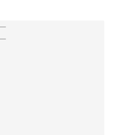
———
———