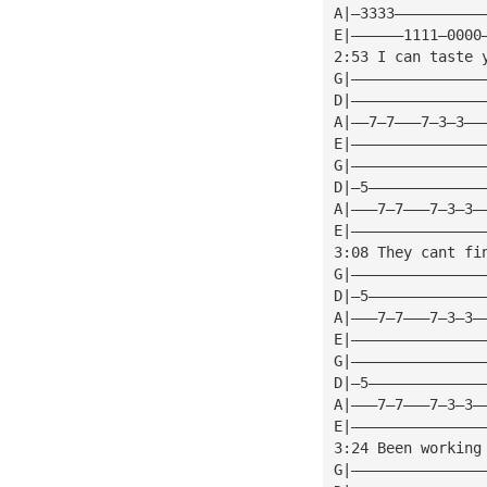
A|—3333——————————
E|——————1111—0000
2:53 I can taste 
G|———————————————
D|———————————————
A|——7—7———7—3—3——
E|———————————————
G|———————————————
D|—5—————————————
A|———7—7———7—3—3—
E|———————————————
3:08 They cant fi
G|———————————————
D|—5—————————————
A|———7—7———7—3—3—
E|———————————————
G|———————————————
D|—5—————————————
A|———7—7———7—3—3—
E|———————————————
3:24 Been working
G|———————————————