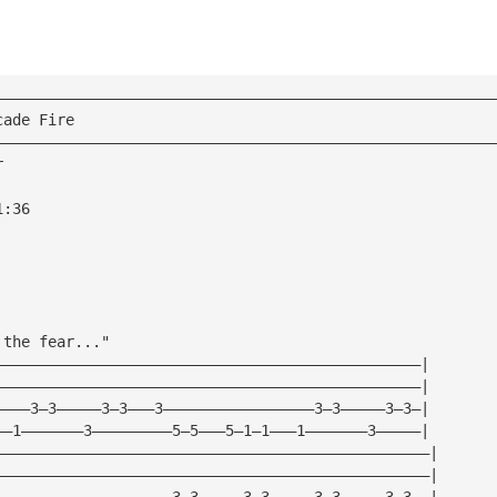
————————————————————————————————————————————————————————
cade Fire
————————————————————————————————————————————————————————
r
1:36
 the fear..."
————————————————————————————————————————————————|
————————————————————————————————————————————————|
————3—3—————3—3———3—————————————————3—3—————3—3—|
——1———————3—————————5—5———5—1—1———1———————3—————|
—————————————————————————————————————————————————|
—————————————————————————————————————————————————|
————————————————————3—3—————3—3—————3—3—————3—3——|