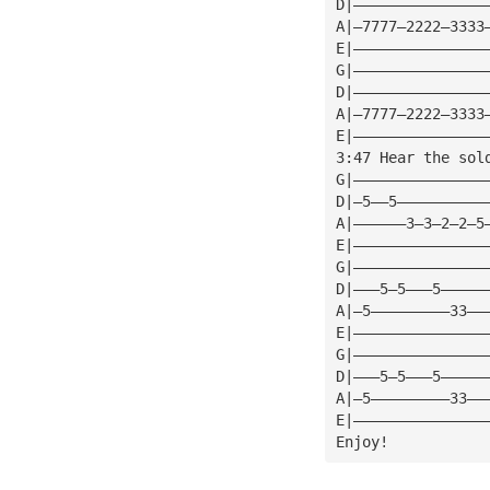
D|———————————————
A|—7777—2222—3333
E|———————————————
G|———————————————
D|———————————————
A|—7777—2222—3333
E|———————————————
3:47 Hear the sol
G|———————————————
D|—5——5——————————
A|——————3—3—2—2—5
E|———————————————
G|———————————————
D|———5—5———5—————
A|—5—————————33——
E|———————————————
G|———————————————
D|———5—5———5—————
A|—5—————————33——
E|———————————————
Enjoy!