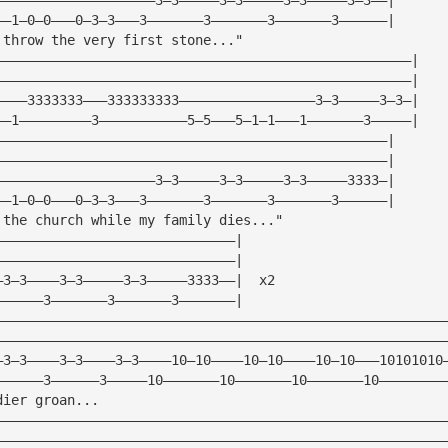
——1—0—0———0—3—3———3———————3———————3———————3——————|
 throw the very first stone..."
————————————————————————————————————————————————————|
————————————————————————————————————————————————————|
————3333333———333333333—————————————————3—3—————3—3—|
——1—————————3———————————5—5———5—1—1———1———————3—————|
—————————————————————————————————————————————————|
—————————————————————————————————————————————————|
————————————————————3—3—————3—3—————3—3—————3333—|
——1—0—0———0—3—3———3———————3———————3———————3——————|
 the church while my family dies..."
——————————————————————————————|
——————————————————————————————|
—3—3————3—3—————3—3—————3333——|  x2
——————3———————3———————3———————|
————————————————————————————————————————————————————————
————————————————————————————————————————————————————————
—3—3————3—3————3—3————10—10————10—10————10—10———10101010
——————3——————3—————10———————10———————10———————10————————
dier groan...
————————————————————————————————————————————————————————
————————————————————————————————————————————————————————