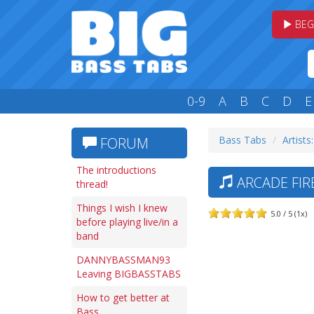
BEG
0-9
A
B
C
D
E
Bass Tabs
Artists
FORUM
The introductions
ARCADE FIR
thread!
Things I wish I knew
5.0 / 5 (1x)
before playing live/in a
band
DANNYBASSMAN93
Leaving BIGBASSTABS
How to get better at
Bass