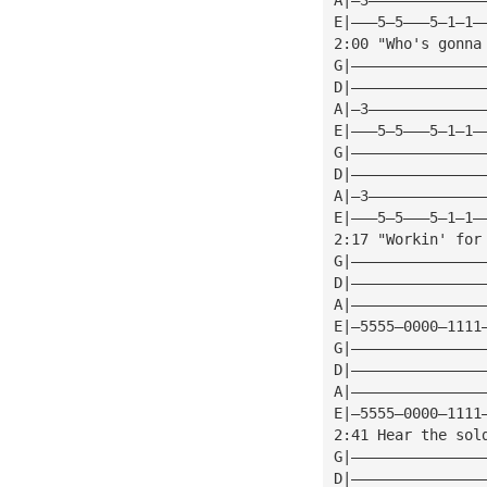
E|———5—5———5—1—1—
2:00 "Who's gonna
G|———————————————
D|———————————————
A|—3—————————————
E|———5—5———5—1—1—
G|———————————————
D|———————————————
A|—3—————————————
E|———5—5———5—1—1—
2:17 "Workin' for
G|———————————————
D|———————————————
A|———————————————
E|—5555—0000—1111
G|———————————————
D|———————————————
A|———————————————
E|—5555—0000—1111
2:41 Hear the sol
G|———————————————
D|———————————————