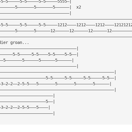
—5—5—————5—5—————5—5—————5555—|
———————5———————5———————5——————|  x2
——————————————————————————————|
————————————————————————————————————————————————————————
—5—5—————5—5—————5—5—————1212————1212————1212————1212121
———————5———————5——————12——————12——————12——————12————————
————————————————————————————————————————————————————————
dier groan...
—————————————————————————————————|
——————5—5—————5—5————5—5————5—5——|
——5———————5——————5——————5——————|
—————————————————————————————————|
—————————————————————————————————————————————————|
————————————————————5—5—————5—5—————5—5—————5—5——|
—3—2—2——2—5—5———5———————5———————5———————5——————|
—————————————————————————————————————————————————|
———————————————————————|
————————————————————5——|
—3—2—2——2—5—5———5————|
———————————————————————|