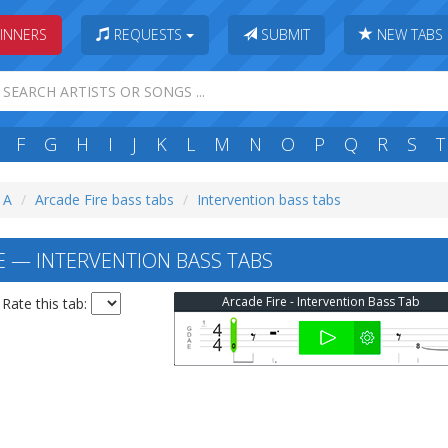
INNERS
REQUESTS
SUBMIT
NEW TABS
F
G
H
I
J
K
L
M
N
O
P
Q
R
S
T
: A
Arcade Fire bass tabs
Intervention bass tabs
E — INTERVENTION BASS TABS
Arcade Fire - Intervention Bass Tab
Rate this tab: