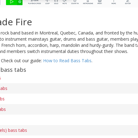
de Fire
e rock band based in Montreal, Quebec, Canada, and fronted by the h
to instrument mainstays guitar, drums and bass guitar, members play p
, French horn, accordion, harp, mandolin and hurdy-gurdy. The band t
band members switch instrumental duties throughout their shows.
 Check out our guide:
How to Read Bass Tabs
.
 bass tabs
s
tabs
abs
abs
ls) bass tabs