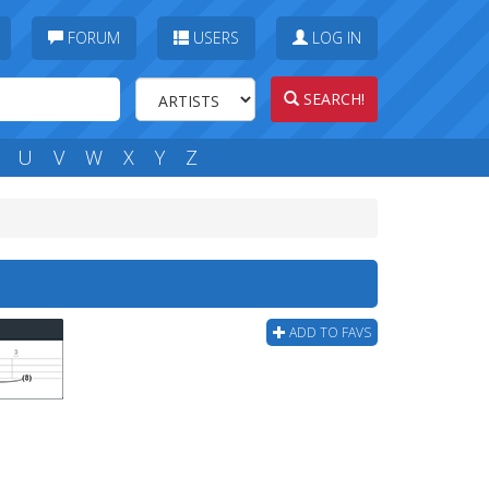
FORUM
USERS
LOG IN
SEARCH!
U
V
W
X
Y
Z
ADD TO FAVS