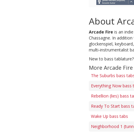
About Arca
Arcade Fire
is an indi
Chassagne. In addition 
glockenspiel, keyboard
multi-instrumentalist 
New to bass tablature?
More Arcade Fire
The Suburbs bass tab
Everything Now bass 
Rebellion (lies) bass t
Ready To Start bass t
Wake Up bass tabs
Neighborhood 1 (tunne