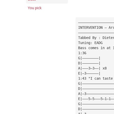
You pick
—————————————————
INTERVENTION — Ar
—————————————————
Tabbed By : Diete
Tuning: EADG
Bass comes in at 
1:36
G|————————|
D|————————|
A|———3—3——| x8
E|—3——————|
1:43 "I can taste
G|———————————————
D|———————————————
A|—3—————————————
E|———5—5———5—1—1—
G|———————————————
D|———————————————
A|—3—————————————