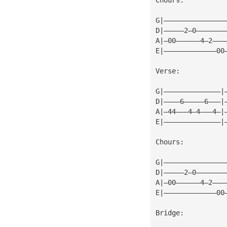
G|———————————————
D|—————2—0———————
A|—00——————4—2———
E|—————————————00
Verse:
G|——————————————|
D|————6—————6———|
A|—44———4—4———4—|
E|——————————————|
Chours:
G|———————————————
D|—————2—0———————
A|—00——————4—2———
E|—————————————00
Bridge: