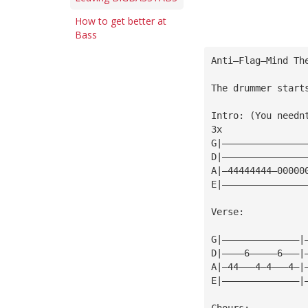
How to get better at
Bass
Anti—Flag—Mind Th
The drummer start
Intro: (You needn
3x               
G|———————————————
D|———————————————
A|—44444444—00000
E|———————————————
Verse:
G|——————————————|
D|————6—————6———|
A|—44———4—4———4—|
E|——————————————|
Chours: