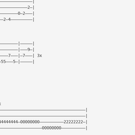
——————————————|
————————————2—|
————————0—2———|
——2—4—————————|
————————|—————|
————————|———9—|
————7———|—7———| 3x
—55———5—|—————|
x
————————————————————————————————————|
————————————————————————————————————|
44444444—00000000——————————22222222—|
——————————————————00000000——————————|