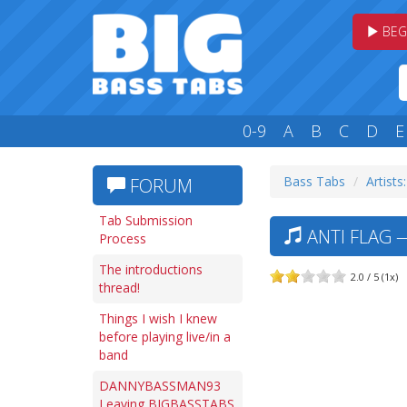
BEG
0-9
A
B
C
D
E
Bass Tabs
Artists
FORUM
Tab Submission
ANTI FLAG —
Process
The introductions
2.0 / 5 (1x)
thread!
Things I wish I knew
before playing live/in a
band
DANNYBASSMAN93
Leaving BIGBASSTABS