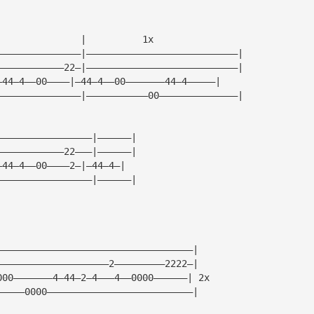
               |          1x 
———————————————|———————————————————————————|
————————————22—|———————————————————————————|
—44—4——00————|—44—4——00———————44—4—————| 
———————————————|———————————00——————————————|
—————————————————|——————|
————————————22———|——————|
—44—4——00————2—|—44—4—|
—————————————————|——————|
———————————————————————————————————|
————————————————————2—————————2222—|
000———————4—44—2—4———4——0000——————| 2x
—————0000——————————————————————————|