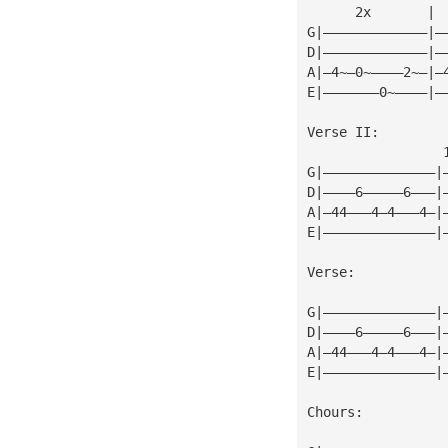
      2x       | 
G|—————————————|—
D|—————————————|—
A|—4~—0~————2~—|—
E|———————0~————|—
Verse II:
                 
G|——————————————|
D|————6—————6———|
A|—44———4—4———4—|
E|——————————————|
Verse:
G|——————————————|
D|————6—————6———|
A|—44———4—4———4—|
E|——————————————|
Chours: