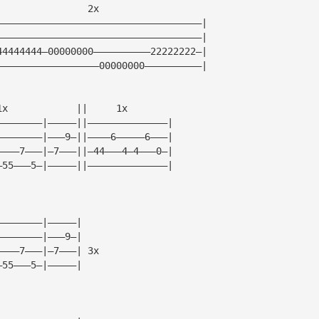
                2x
————————————————————————————————————|
————————————————————————————————————|
44444444—00000000——————————22222222—|
——————————————————00000000——————————|
1x            ||     1x
————————|—————||——————————————|   
————————|———9—||————6—————6———|
————7———|—7———||—44———4—4———0—| 
—55———5—|—————||——————————————|
————————|—————|
————————|———9—|
————7———|—7———| 3x
—55———5—|—————|