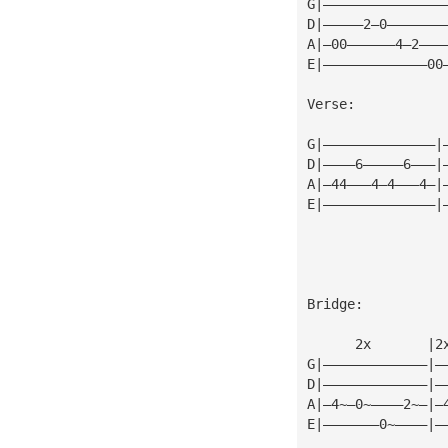
G|———————————————
D|—————2—0———————
A|—00——————4—2———
E|—————————————00
Verse:
G|——————————————|
D|————6—————6———|
A|—44———4—4———4—|
E|——————————————|
Bridge:
      2x       |2
G|—————————————|—
D|—————————————|—
A|—4~—0~————2~—|—
E|———————0~————|—