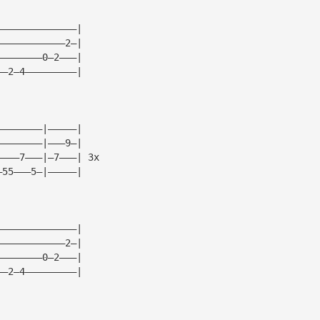
——————————————|
————————————2—|
————————0—2———|
——2—4—————————|
————————|—————|
————————|———9—|
————7———|—7———| 3x
—55———5—|—————|
——————————————|
————————————2—|
————————0—2———|
——2—4—————————|