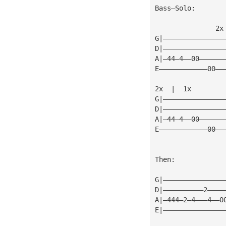
Bass—Solo:
               2x
G|———————————————
D|———————————————
A|—44—4——00——————
E————————————00——
2x  |  1x
G|———————————————
D|———————————————
A|—44—4——00——————
E————————————00——
Then:
G|———————————————
D|——————————2————
A|—444—2—4———4——0
E|———————————————