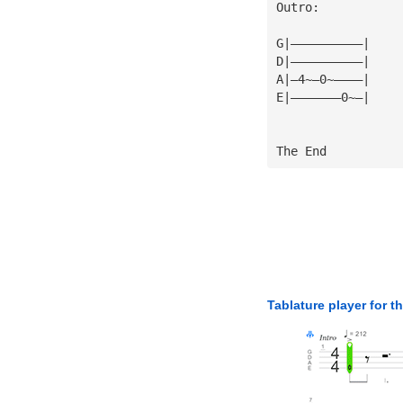
Outro:
G|——————————|
D|——————————|
A|—4~—0~————|
E|———————0~—|
The End
Tablature player for t