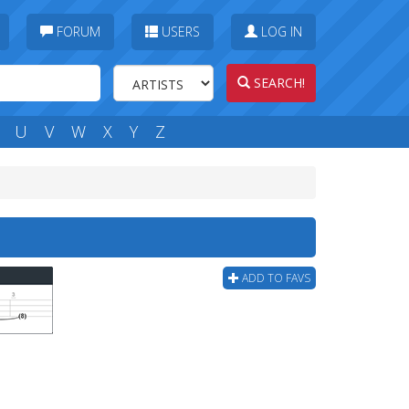
FORUM
USERS
LOG IN
SEARCH!
U
V
W
X
Y
Z
ADD TO FAVS