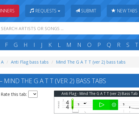
INNERS
REQUESTS
SUBMIT
NEW TABS
F
G
H
I
J
K
L
M
N
O
P
Q
R
S
T
: A
Anti Flag bass tabs
Mind The G A T T (ver 2) bass tabs
 MIND THE G A T T (VER 2) BASS TABS
Anti Flag - Mind The G A T T (ver 2) Bass Tab
Rate this tab: