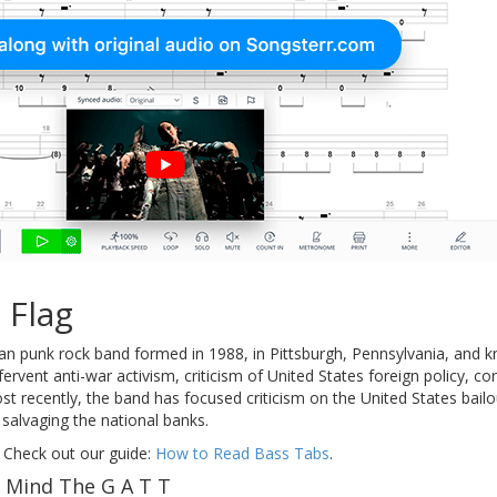
 Flag
n punk rock band formed in 1988, in Pittsburgh, Pennsylvania, and kn
ervent anti-war activism, criticism of United States foreign policy, co
ost recently, the band has focused criticism on the United States bai
 salvaging the national banks.
 Check out our guide:
How to Read Bass Tabs
.
f Mind The G A T T