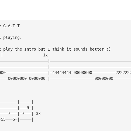
e G.A.T.T
s playing.
t play the Intro but I think it sounds better!!)
 |                 1x
—————————————————————|——————————————————————————————————
—————————————————————|——————————————————————————————————
000——————————————————|—44444444—00000000——————————222222
————00000000—0000000—|———————————————————00000000———————
————————|—————|
————————|———9—|
————7———|—7———| 3x
—55———5—|—————|