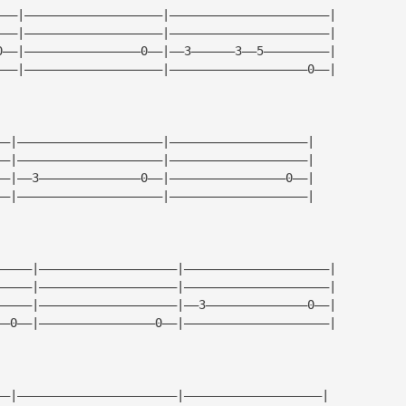
———|———————————————————|——————————————————————|
———|———————————————————|——————————————————————|
0——|————————————————0——|——3——————3——5—————————|
———|———————————————————|———————————————————0——|
——|————————————————————|———————————————————|
——|————————————————————|———————————————————|
——|——3——————————————0——|————————————————0——|
——|————————————————————|———————————————————|
—————|———————————————————|————————————————————|
—————|———————————————————|————————————————————|
—————|———————————————————|——3——————————————0——|
——0——|————————————————0——|————————————————————|
——|——————————————————————|———————————————————|