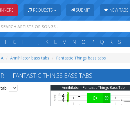
INNERS
REQUESTS
SUBMIT
NEW TABS
F
G
H
I
J
K
L
M
N
O
P
Q
R
S
T
: A
Annihilator bass tabs
Fantastic Things bass tabs
R — FANTASTIC THINGS BASS TABS
Annihilator - Fantastic Things Bass Tab
 tab: