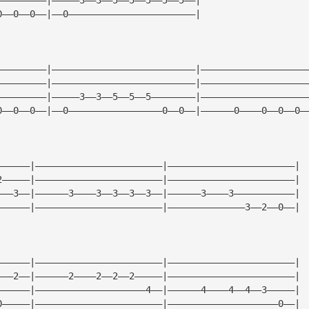
0——0——0——|——0———————————————————————|
—————————|——————————————————————————|———————————————————
—————————|——————————————————————————|———————————————————
—————————|—————3——3——5——5——5————————|———————————————————
0——0——0——|——0—————————————————0——0——|——————0————0——0——0—
——————|———————————————————————|———————————————————————|
2—————|———————————————————————|———————————————————————|
———3——|——————3————3——3——3——3——|——————3————3———————————|
——————|———————————————————————|——————————————3——2——0——|
——————|———————————————————————|———————————————————————|
———2——|——————2————2——2——2—————|———————————————————————|
——————|————————————————————4——|——————4————4——4——3—————|
0—————|———————————————————————|————————————————————0——|