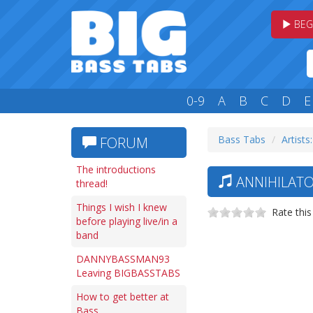
BEG
0-9
A
B
C
D
E
Bass Tabs
Artists
FORUM
The introductions
ANNIHILATO
thread!
Things I wish I knew
Rate this
before playing live/in a
band
DANNYBASSMAN93
Leaving BIGBASSTABS
How to get better at
Bass