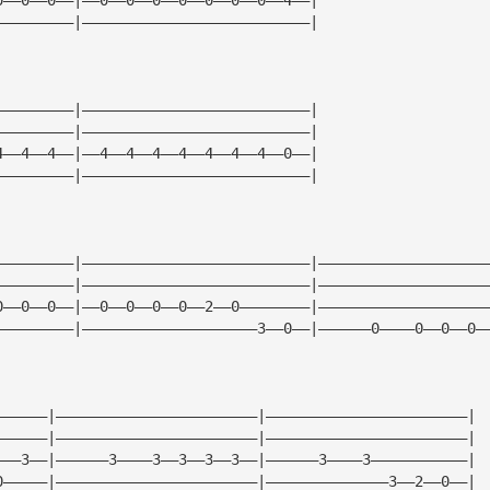
—————————|——————————————————————————|
—————————|——————————————————————————|
—————————|——————————————————————————|
4——4——4——|——4——4——4——4——4——4——4——0——|
—————————|——————————————————————————|
—————————|——————————————————————————|———————————————————
—————————|——————————————————————————|———————————————————
0——0——0——|——0——0——0——0——2——0————————|———————————————————
—————————|————————————————————3——0——|——————0————0——0——0—
——————|———————————————————————|———————————————————————|
——————|———————————————————————|———————————————————————|
———3——|——————3————3——3——3——3——|——————3————3———————————|
0—————|———————————————————————|——————————————3——2——0——|