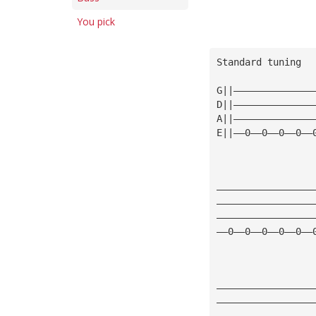
You pick
Standard tuning
G||——————————————
D||——————————————
A||——————————————
E||——0——0——0——0——
—————————————————
—————————————————
—————————————————
——0——0——0——0——0——
—————————————————
—————————————————
—————————————————