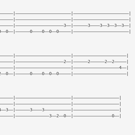
——————|———————————————————————|———————————————————————|
——————|———————————————————————|———————————————————————|
——————|————————————————————3——|——————3————3——3——3——3——|
0——0——|——————0————0——0——0—————|———————————————————————|
——————|———————————————————————|——————————————————————|
——————|————————————————————2——|——————2——————2——2—————|
——————|———————————————————————|———————————————————4——|
2——0——|——————0————0——0——0—————|——————————————————————|
——————|———————————————————————|———————————————————|
——————|———————————————————————|———————————————————|
4——3——|——————3————3———————————|———————————————————|
——————|——————————————3——2——0——|————————————————0——|