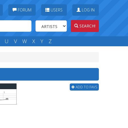
FORUM
USERS
LOG IN
SEARCH!
U
V
W
X
Y
Z
ADD TO FAVS