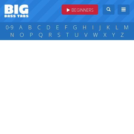
BEGINNERS
0-9
A
B
C
D
E
F
G
H
I
J
K
L
M
N
O
P
Q
R
S
T
U
V
W
X
Y
Z