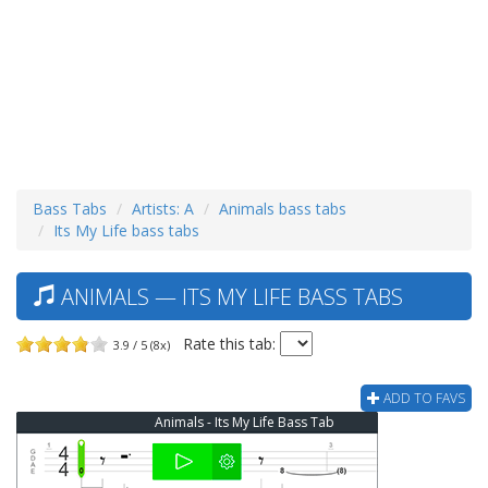
Bass Tabs
Artists: A
Animals bass tabs
Its My Life bass tabs
ANIMALS — ITS MY LIFE BASS TABS
Rate this tab:
3.9 / 5 (8x)
ADD TO FAVS
Animals - Its My Life Bass Tab