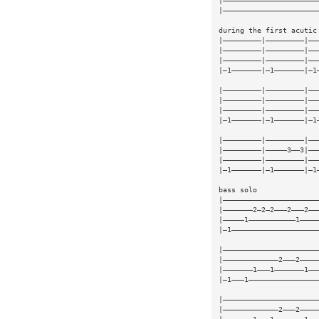
|——————————————————————
|——————————————————————
during the first acutic
|—————————|—————————|——
|—————————|—————————|——
|—————————|—————————|——
|—1———————|—1———————|—1
|—————————|—————————|——
|—————————|—————————|——
|—————————|—————————|——
|—1———————|—1———————|—1
|—————————|—————————|——
|—————————|—————3——3|——
|—————————|—————————|——
|—1———————|—1———————|—1
bass solo
|——————————————————————
|———————2—2—2———2———2——
|—————1———————————1————
|—1————————————————————
|——————————————————————
|—————————————2———2————
|———————1———1———————1——
|—1———1————————————————
|——————————————————————
|—————————————2———2————