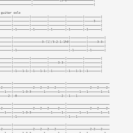
——————————————————|———————————————10—8———————————————|
——————————————————|——————————————————————————————————|
 guitar solo
———————|—————————|—————————|—————————|—————————|—————————|
———————|—————————|—————————|—————————|—————————|—————3———|
———————|—————————|—————————|—————————|—————————|—————————|
———————|—1———————|—1———————|—1———————|—1———————|—1———————|
———————|———————————————————————————————|—————————|—————————|
———————|————————————————3—(1)/3—2—1—1h0|—————————|—————3—3—|
———————|———————————————————————————————|—————————|—————————|
———————|—1—————————————————————————————|—1———————|—1———————|
———————|—————————|—————————|—————————|—————————|—————————|
———————|—————————|—————————|—————3—3—|—————————|—————————|
———————|—————————|—————————|—————————|—————————|—————————|
———————|—1———1—1—|—1———1—1—|—1———————|—1———1—1—|—1———————|
———————|—————————————————————————————|————————————————————————
—2—————|———————————2———2———2———2—————|—————————————2———2————2—
———1———|—————1—3—3———————1———————1———|———————1———1———————1———1
—————2—|—0—————————————————————————2—|—1———1——————————————————
———————|—————————————————————————————|————————————————————————
—2—————|———————————2———2———2—————2———|—————————————2———2————2—
———1———|—————1—3—3———————————1—————1—|———————1———1———————1———1
———————|—1———————————————————————————|—1———1——————————————————
———————|—————————————————————————————|————————————————————————
—2—————|———————————2———2———2———2—————|—————————————2—2———2————