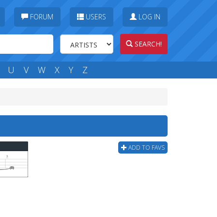
FORUM
USERS
LOG IN
SEARCH!
U
V
W
X
Y
Z
ADD TO FAVS