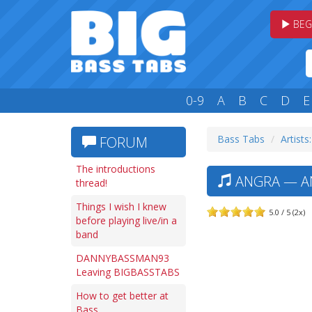
BEG
0-9
A
B
C
D
E
Bass Tabs
Artists
FORUM
The introductions
ANGRA — AN
thread!
Things I wish I knew
5.0 / 5 (2x)
before playing live/in a
band
DANNYBASSMAN93
Leaving BIGBASSTABS
How to get better at
Bass