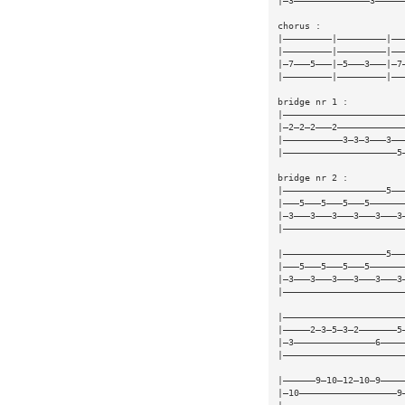
|—3——————————————3—————
chorus :
|—————————|—————————|——
|—————————|—————————|——
|—7———5———|—5———3———|—7
|—————————|—————————|——
bridge nr 1 :
|——————————————————————
|—2—2—2———2————————————
|———————————3—3—3———3——
|—————————————————————5
bridge nr 2 :
|———————————————————5——
|———5———5———5———5——————
|—3———3———3———3———3———3
|——————————————————————
|———————————————————5——
|———5———5———5———5——————
|—3———3———3———3———3———3
|——————————————————————
|——————————————————————
|—————2—3—5—3—2———————5
|—3———————————————6————
|——————————————————————
|——————9—10—12—10—9————
|—10——————————————————9