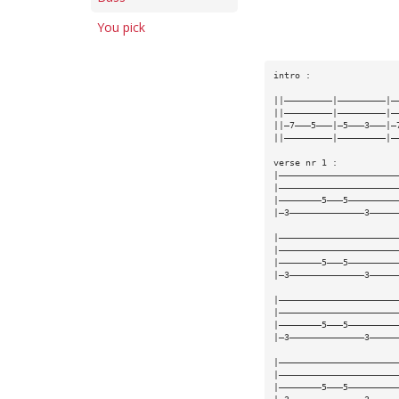
You pick
intro :
||—————————|—————————|—
||—————————|—————————|—
||—7———5———|—5———3———|—
||—————————|—————————|—
verse nr 1 :
|——————————————————————
|——————————————————————
|————————5———5—————————
|—3——————————————3—————
|——————————————————————
|——————————————————————
|————————5———5—————————
|—3——————————————3—————
|——————————————————————
|——————————————————————
|————————5———5—————————
|—3——————————————3—————
|——————————————————————
|——————————————————————
|————————5———5—————————