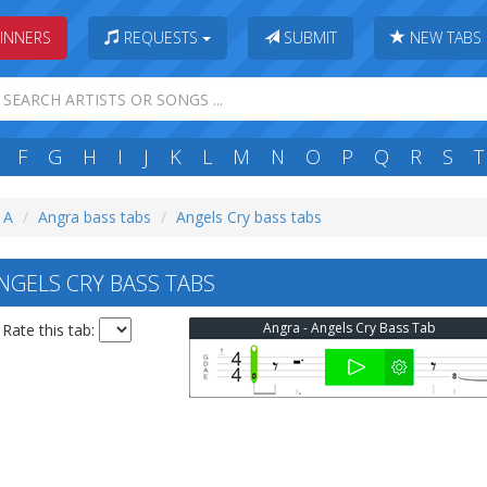
INNERS
REQUESTS
SUBMIT
NEW TABS
F
G
H
I
J
K
L
M
N
O
P
Q
R
S
T
: A
Angra bass tabs
Angels Cry bass tabs
GELS CRY BASS TABS
Angra - Angels Cry Bass Tab
Rate this tab: