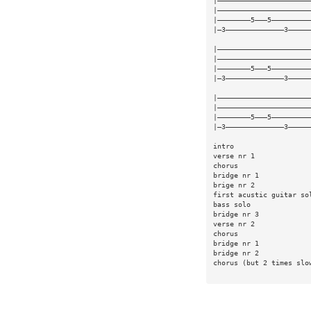
|——————————————————————
|——————————————————————
|————————5———5—————————
|—3——————————————3—————
|——————————————————————
|——————————————————————
|————————5———5—————————
|—3——————————————3—————
|——————————————————————
|——————————————————————
|————————5———5—————————
|—3——————————————3—————
intro
verse nr 1
chorus
bridge nr 1
brige nr 2
first acustic guitar so
bass solo
bridge nr 3
verse nr 2
chorus
bridge nr 1
bridge nr 2
chorus (but 2 times slo