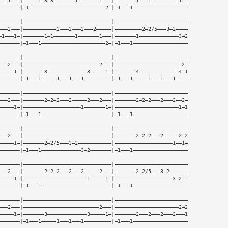
———1———|—————1—3—3———————1———————1———|———————1———1—————————1——
———————|—1—————————————————————————2—|—1———1——————————————————
———————|—————————————————————————————|————————————————————————
———2———|———————————2———2———2———2—————|—————————2—2/5———3—2————
—1———1—|———————1—1———————1———————1———|———————1—————————————3—2
———————|—1———1—————————————————————2—|—1———1——————————————————
———————|—————————————————————————————|————————————————————————
———2———|—————————————————————————2———|——————————————————————2—
—————1—|———————3—————————————3—————1—|———————4—————————————4—1
———————|—1———1—————1———1———1—————————|—1———1—————1———1———1————
———————|—————————————————————————————|————————————————————————
———2———|———————2—2—2———2—————2———2———|———————2—2—2———2———2——2—
—————1—|———————————————————1———————1—|—————————————————————1—1
———————|—1———1———————————————————————|—1———1——————————————————
———————|—————————————————————————————|————————————————————————
———2———|—————————————————————————————|———————2—2—2———2—————2—2
—————1—|———————2—2/5———3—2———————————|———————————————————1——1—
———————|—1———1—————————————3—2———————|—1———1——————————————————
———————|—————————————————————————————|————————————————————————
———2———|———————2—2—2———2———2—————2———|———————2—2/5———3—2——————
—————1—|—————————————————————1—————1—|———————————————————3—2——
———————|—1———1———————————————————————|—1———1——————————————————
———————|—————————————————————————————|————————————————————————
———2———|—————————————————————————2———|—————————————————————2—2
—————1—|———————3—————————————3—————1—|———————2———2———2———2———1
———————|—1———1—————1———1———1—————————|—1———1——————————————————