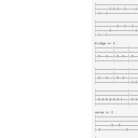
|——————————————————————
|———————2—2—2———2—————2
|—1———1————————————————
|——————————————————————
|———————————2———2———2——
|———————2—————————————1
|—1———1————————————————
bridge nr 3 :
|—————————|———————|————
|—————————|———————|————
|—5———3———|—5——3——|—5——
|—————————|———————|————
|—————————|———————|————
|—————————|———————|————
|—5———3———|—5——3——|————
|—————————|———————|—2—2
|—————————————————|————
|—————————————————|————
|—5—3—5—3—5—3—1———|—5—3
|—————————————————|————
verse nr 2 :
|——————————————————————
|——————————————————————
|————————5———5—————————
|—3——————————————3—————