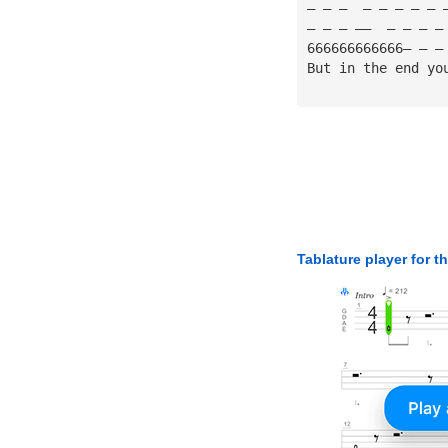
— — —  — — — — — 
— — — ——  — — — —
666666666666— — —
But in the end yo
Tablature player for t