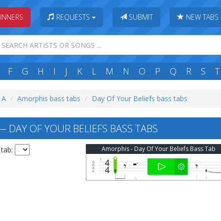
INNERS
REQUESTS
SUBMIT
NEW TABS
F
G
H
I
J
K
L
M
N
O
P
Q
R
S
T
: A
Amorphis bass tabs
Day Of Your Beliefs bass tabs
 DAY OF YOUR BELIEFS BASS TABS
Amorphis - Day Of Your Beliefs Bass Tab
 tab: