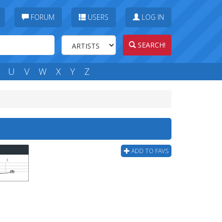
FORUM
USERS
LOG IN
SEARCH!
U
V
W
X
Y
Z
ADD TO FAVS