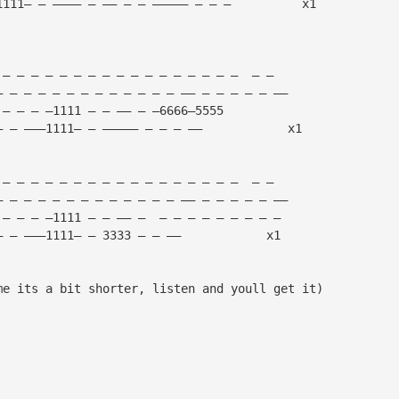
1111— — ———— — —— — — ————— — — —          x1
 — — — — — — — — — — — — — — — — —  — — 
— — — — — — — — — — — — — —— — — — — — —— 
 — — — —1111 — — —— — —6666—5555 
— — ———1111— — ————— — — — ——            x1
 — — — — — — — — — — — — — — — — —  — — 
— — — — — — — — — — — — — —— — — — — — —— 
 — — — —1111 — — —— —  — — — — — — — — — 
— — ———1111— — 3333 — — ——            x1
me its a bit shorter, listen and youll get it)