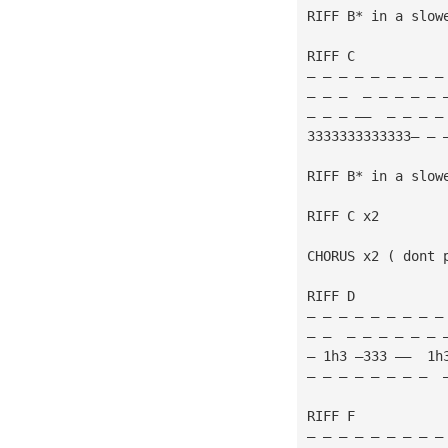
RIFF B* in a slow
RIFF C
— — — — — — — — —
— — —  — — — — — 
— — — ——  — — — —
3333333333333— — 
RIFF B* in a slow
RIFF C x2 
CHORUS x2 ( dont 
RIFF D
— — — — — — — — —
— —  — — — — — — 
— 1h3 —333 ——  1h
— — — — — — — —  
RIFF F
— — — — — — — — —