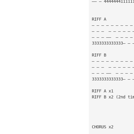
—— — 444444411111
RIFF A
— — — — — — — — —
— — —  — — — — — 
— — — ——  — — — —
3333333333333— — 
RIFF B
— — — — — — — — —
— — —  — — — — — 
— — — ——  — — — —
3333333333333— — 
RIFF A x1
RIFF B x2 (2nd ti
CHORUS x2