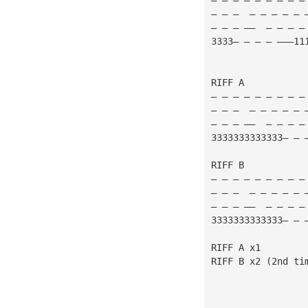
— — —  — — — — — 
— — — ——  — — — —
3333— — — — ———11
RIFF A
— — — — — — — — —
— — —  — — — — — 
— — — ——  — — — —
3333333333333— — 
RIFF B
— — — — — — — — —
— — —  — — — — — 
— — — ——  — — — —
3333333333333— — 
RIFF A x1
RIFF B x2 (2nd ti