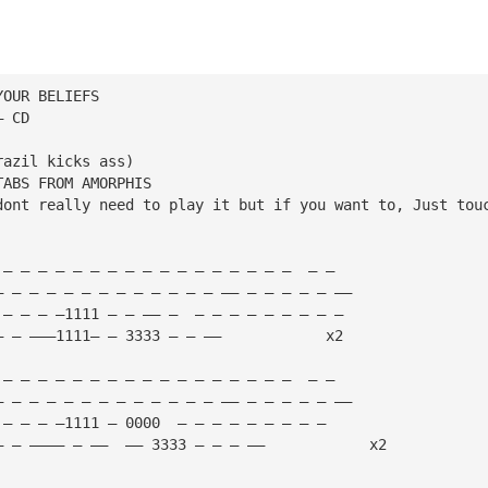
YOUR BELIEFS 
— CD
razil kicks ass)
TABS FROM AMORPHIS
dont really need to play it but if you want to, Just tou
 — — — — — — — — — — — — — — — — —  — — 
— — — — — — — — — — — — — —— — — — — — —— 
 — — — —1111 — — —— —  — — — — — — — — — 
— — ———1111— — 3333 — — ——            x2
 — — — — — — — — — — — — — — — — —  — — 
— — — — — — — — — — — — — —— — — — — — —— 
 — — — —1111 — 0000  — — — — — — — — — 
— — ———— — ——  —— 3333 — — — ——            x2
 — — — — — — — — — — — — — — — — —  — — 