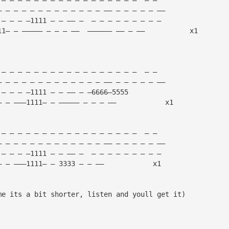
— — — — — — — — — — — — — —— — — — — — —— 
 — — — —1111 — — —— —  — — — — — — — — — 
11— — ————— — — — ——  —————— —— — ——           x1
 — — — — — — — — — — — — — — — — —  — — 
— — — — — — — — — — — — — —— — — — — — —— 
 — — — —1111 — — —— — —6666—5555 
— — ———1111— — ————— — — — ——            x1
 — — — — — — — — — — — — — — — — —  — — 
— — — — — — — — — — — — — —— — — — — — —— 
 — — — —1111 — — —— —  — — — — — — — — — 
— — ———1111— — 3333 — — ——            x1
me its a bit shorter, listen and youll get it)