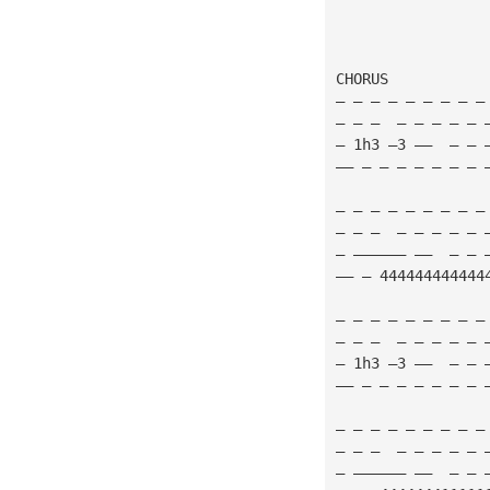
CHORUS
— — — — — — — — —
— — —  — — — — — 
— 1h3 —3 ——  — — 
—— — — — — — — — 
— — — — — — — — —
— — —  — — — — — 
— —————— ——  — — 
—— — 444444444444
— — — — — — — — —
— — —  — — — — — 
— 1h3 —3 ——  — — 
—— — — — — — — — 
— — — — — — — — —
— — —  — — — — — 
— —————— ——  — — 