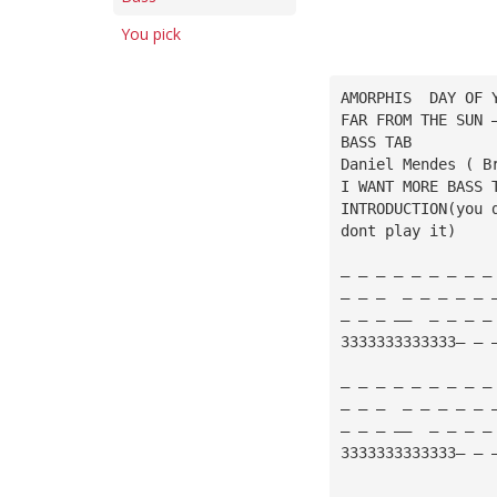
You pick
AMORPHIS  DAY OF 
FAR FROM THE SUN 
BASS TAB
Daniel Mendes ( B
I WANT MORE BASS 
INTRODUCTION(you 
dont play it)
— — — — — — — — —
— — —  — — — — — 
— — — ——  — — — —
3333333333333— — 
— — — — — — — — —
— — —  — — — — — 
— — — ——  — — — —
3333333333333— — 
— — — — — — — — —