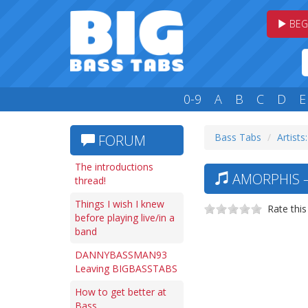
BEG
0-9
A
B
C
D
E
Bass Tabs
Artists
FORUM
The introductions
AMORPHIS —
thread!
Things I wish I knew
Rate this
before playing live/in a
band
DANNYBASSMAN93
Leaving BIGBASSTABS
How to get better at
Bass