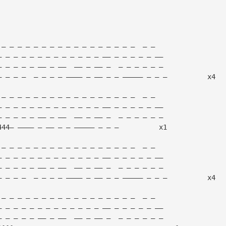
 — — — — — — — — — — — — — — — — —  — — 
— — — — — — — — — — — — — —— — — — — — —— 
— — — — — —— — ——  —— — —— —  — — — — — — 
— — — —  — — — — ———— — —— — — ————— — — —          x4
 — — — — — — — — — — — — — — — — —  — — 
— — — — — — — — — — — — — —— — — — — — —— 
— — — — — —— — ——  —— — —— —  — — — — — — 
444— ———— — —— — — ————— — — —          x1
 — — — — — — — — — — — — — — — — —  — — 
— — — — — — — — — — — — — —— — — — — — —— 
— — — — — —— — ——  —— — —— —  — — — — — — 
— — — —  — — — — ———— — —— — — ————— — — —          x4
 — — — — — — — — — — — — — — — — —  — — 
— — — — — — — — — — — — — —— — — — — — —— 
— — — — — —— — ——  —— — —— —  — — — — — — 