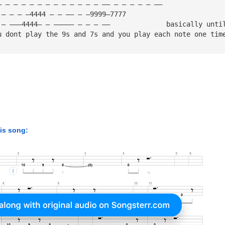
— — — — — — — — — — — — — —— — — — — — —— 
 — — — —4444 — — —— — —9999—7777 
 — ———4444— — ————— — — — ——              basically unti
u dont play the 9s and 7s and you play each note one tim
his song: