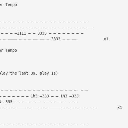
er Tempo
 — — — — — — — — — — — — — — — — —  — — 
— — — — — — — — — — — — — —— — — — — — —— 
 — — — —1111 — — 3333 — — — — — — — — 
— — ———— — — — —— —— — 3333 — — ——            x1
er Tempo
play the last 3s, play 1s)
 — — — — — — — — — — — — — — — — —  — — 
— — — — — — — 1h3 —333 — — 1h3 —333 
3 —333 — — —— — ——  —— — —— —  — — 
— — — — ———— — —— — — ————— — — — — — — — —         x1
 — — — — — — — — — — — — — — — — —  — — 