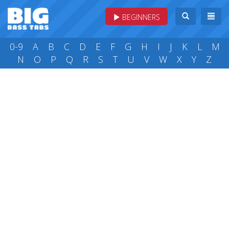
BEGINNERS
0-9
A
B
C
D
E
F
G
H
I
J
K
L
M
N
O
P
Q
R
S
T
U
V
W
X
Y
Z