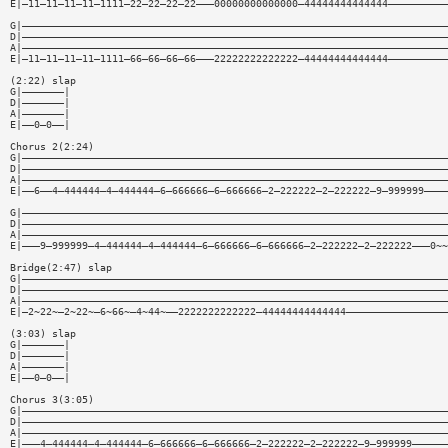
E|—11—11—11—11—1111—22—22—22—22———00000000000000—44444444444444——————————
G|———————————————————————————————————————————————————————————————————————
D|———————————————————————————————————————————————————————————————————————
A|———————————————————————————————————————————————————————————————————————
E|—11—11—11—11—1111—66—66—66—66———22222222222222—44444444444444——————————
(2:22) slap
G|———————|
D|———————|
A|———————|
E|——0—0——|
Chorus 2(2:24)
G|———————————————————————————————————————————————————————————————————————
D|———————————————————————————————————————————————————————————————————————
A|———————————————————————————————————————————————————————————————————————
E|——6——4—444444—4—444444—6—666666—6—666666—2—222222—2—222222—9—999999————
G|———————————————————————————————————————————————————————————————————————
D|———————————————————————————————————————————————————————————————————————
A|———————————————————————————————————————————————————————————————————————
E|———9—999999—4—444444—4—444444—6—666666—6—666666—2—222222—2—222222———0~~
Bridge(2:47) slap
G|———————————————————————————————————————————————————————————————————————
D|———————————————————————————————————————————————————————————————————————
A|———————————————————————————————————————————————————————————————————————
E|—2~22~—2~22~—6~66~—4~44~——2222222222222—44444444444444—————————————————
(3:03) slap
G|———————|
D|———————|
A|———————|
E|——0—0——|
Chorus 3(3:05)
G|———————————————————————————————————————————————————————————————————————
D|———————————————————————————————————————————————————————————————————————
A|———————————————————————————————————————————————————————————————————————
E|———4—444444—4—444444—6—666666—6—666666—2—222222—2—222222—9—999999——————