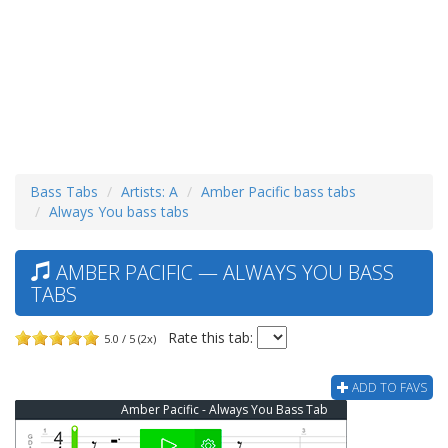
Bass Tabs
Artists: A
Amber Pacific bass tabs
Always You bass tabs
AMBER PACIFIC — ALWAYS YOU BASS
TABS
Rate this tab:
5.0 / 5 (2x)
ADD TO FAVS
Amber Pacific - Always You Bass Tab