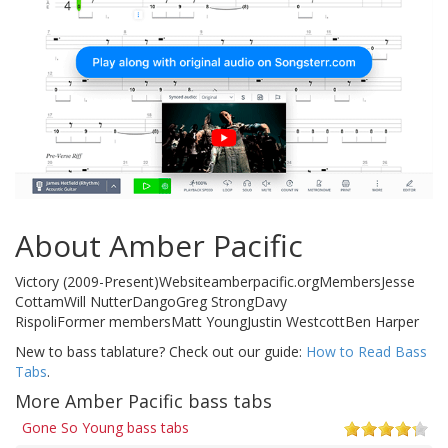
About Amber Pacific
Victory (2009-Present)Websiteamberpacific.orgMembersJesse
CottamWill NutterDangoGreg StrongDavy
RispoliFormer membersMatt YoungJustin WestcottBen Harper
New to bass tablature? Check out our guide:
How to Read Bass
Tabs
.
More Amber Pacific bass tabs
Gone So Young bass tabs