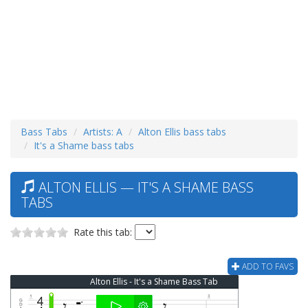
Bass Tabs
Artists: A
Alton Ellis bass tabs
It's a Shame bass tabs
ALTON ELLIS — IT'S A SHAME BASS
TABS
Rate this tab:
ADD TO FAVS
Alton Ellis - It's a Shame Bass Tab