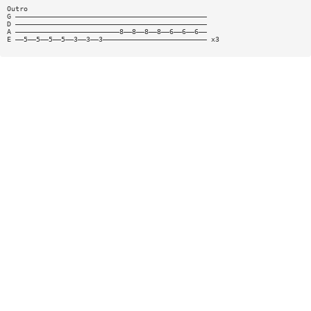
Outro
G ——————————————————————————————————————————————
D ——————————————————————————————————————————————
A —————————————————————————8——8——8——8——6——6——6——
E ——5——5——5——5——3——3——3————————————————————————— x3