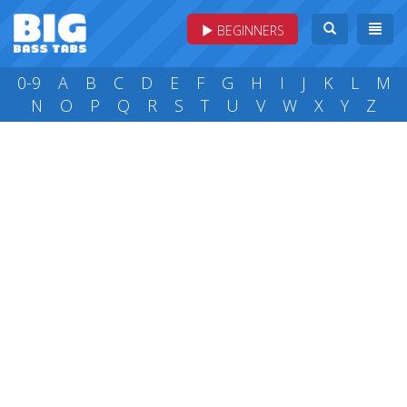
BEGINNERS
0-9
A
B
C
D
E
F
G
H
I
J
K
L
M
N
O
P
Q
R
S
T
U
V
W
X
Y
Z