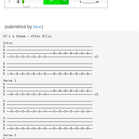
(submitted by
blue
)
It’s a Shame – Alton Ellis
Intro
G ——————————————————————————————————————————————
D ——————————————————————————————————————————————
A —————————————————————————8——8——8——8——6——6——6——
E ——5——5——5——5——3——3——3————————————————————————— x3
G ——————————————————————————————————————————————
D ——————————————————————————————————————————————
A ——————————————————————————————————————————————
E ——6——6——6——6——6——6——6————8——8——8——8——8——8——8——
Verse 1
G ——————————————————————————————————————————————
D ——————————————————————————————————————————————
A —————————————————————————8——8——8——8——6——6——6——
E ——5——5——5——5——3——3——3————————————————————————— x3
G ——————————————————————————————————————————————
D ——————————————————————————————————————————————
A ——————————————————————————————————————————————
E ——5——5——5——5——3——3——3————5——5——5——5——3——3——3——
G ——————————————————————————————————————————————
D ——————————————————————————————————————————————
A ——————————————————————————————————————————————
E ——6——6——6——6——6——6——6————8——8——8——8——8——8——8——
Verse 2
G ——————————————————————————————————————————————