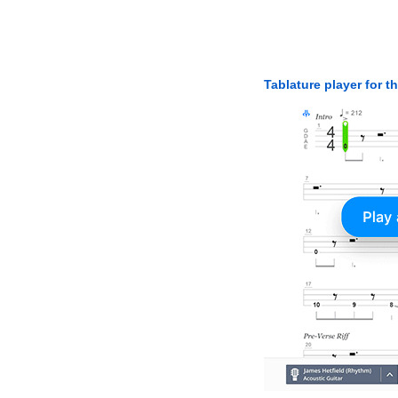
Tablature player for t