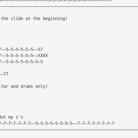
————————————————————————————————————————————————————————
 the slide at the beginning)
7——5—5—5—5—5—5——57
7——5—5—5—5—5—5——XXXX
7——5—5—5—5—5—5—5—5
——77
itar and drums only)
dot my i's
7—7—7—7—7—7—7——5—5—5—5—5—5—5—5——7—7—7—7—7—7—7—7
————————————————————————————————————————————————————————