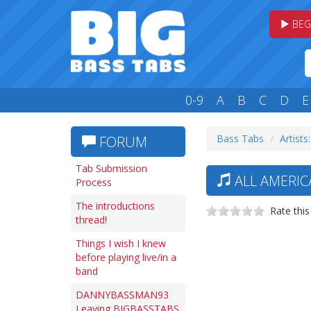
BEG
0-9
A
B
C
D
E
Bass Tabs
Artists
FORUM
Tab Submission
ALL AMERIC
Process
The introductions
Rate this
thread!
Things I wish I knew
before playing live/in a
band
DANNYBASSMAN93
Leaving BIGBASSTABS