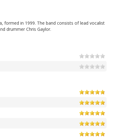
, formed in 1999. The band consists of lead vocalist
 and drummer Chris Gaylor.