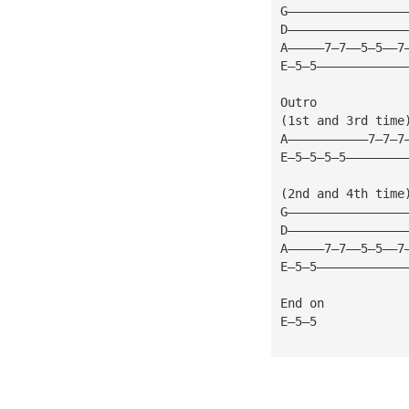
G————————————————
D————————————————
A—————7—7——5—5——7
E—5—5————————————
Outro
(1st and 3rd time
A———————————7—7—7
E—5—5—5—5————————
(2nd and 4th time
G————————————————
D————————————————
A—————7—7——5—5——7
E—5—5————————————
End on 
E—5—5