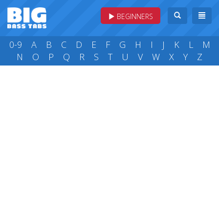
BEGINNERS
0-9
A
B
C
D
E
F
G
H
I
J
K
L
M
N
O
P
Q
R
S
T
U
V
W
X
Y
Z