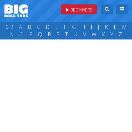
BEGINNERS
0-9
A
B
C
D
E
F
G
H
I
J
K
L
M
N
O
P
Q
R
S
T
U
V
W
X
Y
Z