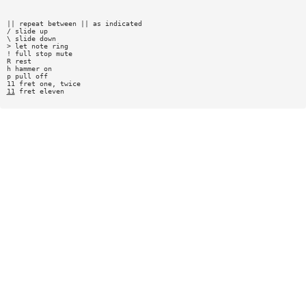
|| repeat between || as indicated
/ slide up
\ slide down
> let note ring
! full stop mute
R rest
h hammer on
p pull off
11 fret one, twice
11
fret eleven