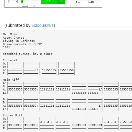
(submitted by
Sidsquishus
)
Mr. Moto
Agent Orange
Living in Darkness
Rhino Records R2 71092
1981
standard tuning, key D minor
Intro x5
G:|————————|————————||————————||————————|
D:|————————|————————||————————||————————|
A:|———R————|——————1/||55555555||55555550|
E:|————————|————————||————————||————————|
Main Riff
G:|————————|————————|————————|————————|————————|————————|————————|———————
D:|————————|————————|————————|————————|————————|————————|————————|———————
A:|55555555|5555557\|11111111|11111111|————————|——————1/|55555555|5555555
E:|————————|————————|————————|————————|33333333|333333——|————————|———————
G:|————————|————————|————————|————————|————————|————————|————————|———————
D:|————————|————————|————————|————————|————————|————————|————————|———————
A:|55555555|5555557\|11111111|11111111|————————|——————1/|55555555|5555555
E:|————————|————————|————————|————————|33333333|333333——|————————|———————
Chorus Riff
G:|————————|————————|————————|————————|————————|————————|————————|———————
D:|————————|————————|3—3—3—3—|3—3—3—3—|————————|————————|3—3—3—3—|2—22—22
A:|33333333|33333333|————————|————————|33333333|33333333|————————|———————
E:|————————|————————|————————|————————|————————|————————|————————|———————