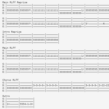
Main Riff Reprise
G:|————————|————————|————————|————————|————————|————————|————————|———————
D:|————————|————————|————————|————————|————————|————————|————————|———————
A:|55555555|5555557\|11111111|11111111|————————|——————1/|55555555|5555555
E:|————————|————————|————————|————————|33333333|333333——|————————|———————
G:|————————|————————|————————|————————|————————|————————|————————|———————
D:|————————|————————|————————|————————|————————|————————|————————|———————
A:|55555555|5555557\|11111111|11111111|————————|——————1/|5!——————|———R———
E:|————————|————————|————————|————————|33333333|333333——|————————|———————
Intro Reprise
G:|————————|————————|————————|————————|
D:|————————|————————|————————|————————|
A:|55555555|55555555|55555555|55555550|
E:|————————|————————|————————|————————|
Main Riff
G:|————————|————————|————————|————————|————————|————————|————————|———————
D:|————————|————————|————————|————————|————————|————————|————————|———————
A:|55555555|5555557\|11111111|11111111|————————|——————1/|55555555|5555555
E:|————————|————————|————————|————————|33333333|333333——|————————|———————
G:|————————|————————|————————|————————|————————|————————|————————|———————
D:|————————|————————|————————|————————|————————|————————|————————|———————
A:|55555555|5555557\|11111111|11111111|————————|——————1/|55555555|5555555
E:|————————|————————|————————|————————|33333333|333333——|————————|———————
Chorus Riff
G:|————————|————————|————————|————————|————————|————————|————————|———————
D:|————————|————————|3—3—3—3—|3—3—3—3—|————————|————————|3—3—3—3—|2—22—22
A:|33333333|33333333|————————|————————|33333333|33333333|————————|———————
E:|————————|————————|————————|————————|————————|————————|————————|———————
Outro
G:|————————|—————————|
D:|————————|—————————|
A:|1>——————|5554—1—3>|
E:|————————|—————————|