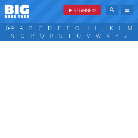
BEGINNERS
0-9
A
B
C
D
E
F
G
H
I
J
K
L
M
N
O
P
Q
R
S
T
U
V
W
X
Y
Z