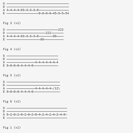
G ———————————————————————————————————
D ———————————————————————————————————
A 4—4—4—4—03—3—3—3—0—————————————————
E ——————————————————0—0—0—0—45—5—5—54
Fig 3 (x1)
G —————————————————————————————222
D ——————————————————————222———————
A 4—4—4—4—03—3—3—3—0————————00————
E ———————————————————00———————————
Fig 4 (x1)
G —————————————————————————————
D —————————————————————————————
A ————————————————4—4—4—4—4—4—4
E 0—0—0—0—4—4—4—0——————————————
Fig 5 (x1)
G ——————————————————————————————
D ——————————————————————————————
A ————————————————4—4—4—4—4~/12\
E 0—0—0—0—4—4—4—0———————————————
Fig 6 (x1)
G ——————————————————————————————————
D ——————————————————————————————————
A 0—2—0—2—0—2—0—2—0—4—2—4—2—4—2—4—0~
E ——————————————————————————————————
Fig 1 (x1)