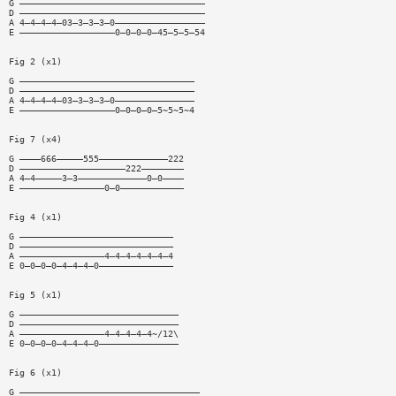
G ———————————————————————————————————
D ———————————————————————————————————
A 4—4—4—4—03—3—3—3—0—————————————————
E ——————————————————0—0—0—0—45—5—5—54
Fig 2 (x1)
G —————————————————————————————————
D —————————————————————————————————
A 4—4—4—4—03—3—3—3—0———————————————
E ——————————————————0—0—0—0—5~5~5~4
Fig 7 (x4)
G ————666—————555—————————————222
D ————————————————————222————————
A 4—4—————3—3—————————————0—0————
E ————————————————0—0————————————
Fig 4 (x1)
G —————————————————————————————
D —————————————————————————————
A ————————————————4—4—4—4—4—4—4
E 0—0—0—0—4—4—4—0——————————————
Fig 5 (x1)
G ——————————————————————————————
D ——————————————————————————————
A ————————————————4—4—4—4—4~/12\
E 0—0—0—0—4—4—4—0———————————————
Fig 6 (x1)
G ——————————————————————————————————