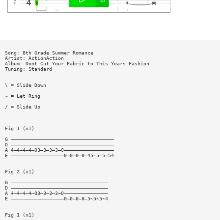
Song: 8th Grade Summer Romance
Artist: ActionAction
Album: Dont Cut Your Fabric to This Years Fashion
Tuning: Standard
\ = Slide Down
~ = Let Ring
/ = Slide Up
Fig 1 (x1)
G ———————————————————————————————————
D ———————————————————————————————————
A 4—4—4—4—03—3—3—3—0—————————————————
E ——————————————————0—0—0—0—45—5—5—54
Fig 2 (x1)
G —————————————————————————————————
D —————————————————————————————————
A 4—4—4—4—03—3—3—3—0———————————————
E ——————————————————0—0—0—0—5~5~5~4
Fig 1 (x1)