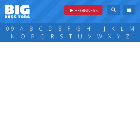
BEGINNERS
0-9
A
B
C
D
E
F
G
H
I
J
K
L
M
N
O
P
Q
R
S
T
U
V
W
X
Y
Z