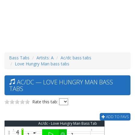
Bass Tabs
Artists: A
Ac/dc bass tabs
Love Hungry Man bass tabs
AC/DC — LOVE HUNGRY MAN BASS
TABS
Rate this tab:
ADD TO FAVS
Ac/dc - Love Hungry Man Bass Tab