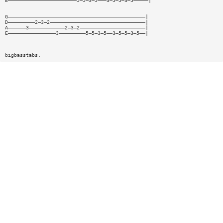
E———————————————————————5—5—3—5———3—5—5—3—5—————|
G——————————————————————————————————————————————|
D—————————2—3—2————————————————————————————————|
A——————3————————————2—3—2——————————————————————|
E————————————————3—————————5—5—3—5——3—5—5—3—5——|
bigbasstabs.