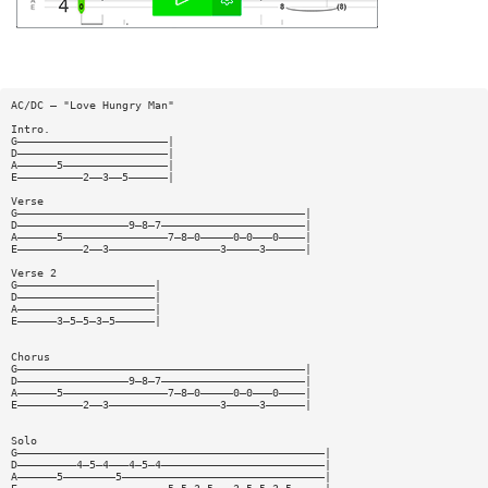
AC/DC — "Love Hungry Man"
Intro.
G———————————————————————|
D———————————————————————|
A——————5————————————————|
E——————————2——3——5——————|
Verse
G————————————————————————————————————————————|
D—————————————————9—8—7——————————————————————|
A——————5————————————————7—8—0—————0—0———0————|
E——————————2——3—————————————————3—————3——————|
Verse 2
G—————————————————————|
D—————————————————————|
A—————————————————————|
E——————3—5—5—3—5——————|
Chorus
G————————————————————————————————————————————|
D—————————————————9—8—7——————————————————————|
A——————5————————————————7—8—0—————0—0———0————|
E——————————2——3—————————————————3—————3——————|
Solo
G———————————————————————————————————————————————|
D—————————4—5—4———4—5—4—————————————————————————|
A——————5————————5———————————————————————————————|