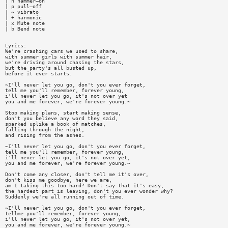
| h hammer—on
| p pull—off
| ~ vibrato
| + harmonic
| x Mute note
| b Bend note
Lyrics:
We're crashing cars we used to share,
with summer girls with summer hair,
we're driving around chasing the stars,
but the party's all busted up,
before it ever starts.
~I'll never let you go, don't you ever forget,
tell me you'll remember, forever young,
i'll never let you go, it's not over yet
you and me forever, we're forever young.~
Stop making plans, start making sense,
don't you believe any word they said,
sparked uplike a book of matches,
falling through the night,
and rising from the ashes.
~I'll never let you go, don't you ever forget,
tell me you'll remember, forever young,
i'll never let you go, it's not over yet,
you and me forever, we're forever young.~
Don't come any closer, don't tell me it's over,
don't kiss me goodbye, here we are,
am I taking this too hard? Don't say that it's easy,
the hardest part is leaving, don't you ever wonder why?
Suddenly we're all running out of time.
~I'll never let you go, don't you ever forget,
tellme you'll remember, forever young,
i'll never let you go, it's not over yet,
you and me forever, we're forever young.~