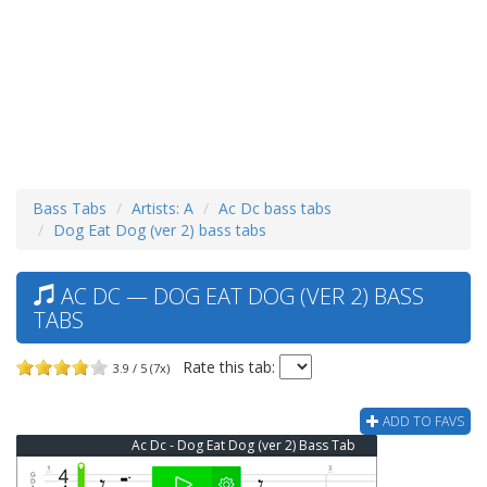
Bass Tabs
Artists: A
Ac Dc bass tabs
Dog Eat Dog (ver 2) bass tabs
AC DC — DOG EAT DOG (VER 2) BASS
TABS
Rate this tab:
3.9 / 5 (7x)
ADD TO FAVS
Ac Dc - Dog Eat Dog (ver 2) Bass Tab