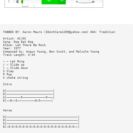
TABBED BY: Aaron Mauro (
IDontCare1209@yahoo.com
) AKA: Tradition
Artist: AC/DC
Song: Dog Eat Dog
Album: Let There Be Rock
Year: 1977
Composed by: Angus Young, Bon Scott, and Malcolm Young
Track Length: 3:34
~ — Let Ring
/ — Slide up
\ — Slide down
S Slap
P Pop
X choke string
Intro
G|——————————————————————————|
D|——————————————————————————|
A|————————5—————————————5———|
E|——0——5——————————0—5——————|
Verse
G|————————————————————————————————————————|
D|————————————————————————————————————————|
A|————————————————————————————————————————|
E|—5—5—5—5—5—5—5—5—5—5—5—5—5—5—5—5—5—5—5——|