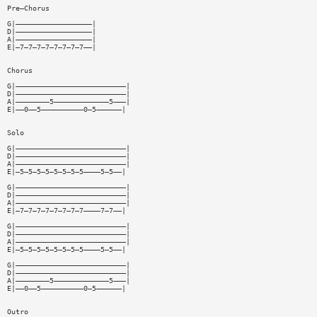
Pre—Chorus
G|——————————————————|
D|——————————————————|
A|——————————————————|
E|—7—7—7—7—7—7—7—7——|
Chorus
G|——————————————————————————|
D|——————————————————————————|
A|————————5—————————————5———|
E|——0——5——————————0—5——————|
Solo
G|——————————————————————————|
D|——————————————————————————|
A|——————————————————————————|
E|—5—5—5—5—5—5—5—5————5—5——|
G|——————————————————————————|
D|——————————————————————————|
A|——————————————————————————|
E|—7—7—7—7—7—7—7—7————7—7——|
G|——————————————————————————|
D|——————————————————————————|
A|——————————————————————————|
E|—5—5—5—5—5—5—5—5————5—5——|
G|——————————————————————————|
D|——————————————————————————|
A|————————5—————————————5———|
E|——0——5——————————0—5——————|
Outro