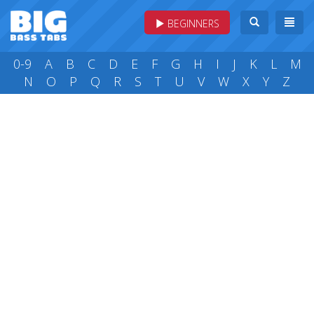
BEGINNERS
0-9
A
B
C
D
E
F
G
H
I
J
K
L
M
N
O
P
Q
R
S
T
U
V
W
X
Y
Z