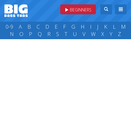
BEGINNERS
0-9
A
B
C
D
E
F
G
H
I
J
K
L
M
N
O
P
Q
R
S
T
U
V
W
X
Y
Z