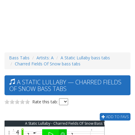
Bass Tabs
Artists: A
A Static Lullaby bass tabs
Charred Fields Of Snow bass tabs
A STATIC LULLABY — CHARRED FIELDS
OF SNOW BASS TABS
Rate this tab:
ADD TO FAVS
A Static Lullaby - Charred Fields Of Snow Bass Tab