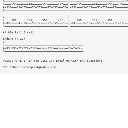
G—————————————————————————————————————|———————————————————————————————777
D————555——————444——————555——————777———|————555——————444——————555———555———
A—333———33—555———55—777———77—555———50—|—333———33—555———55—777———77———————
D—————————————————————————————————————|——————————————————————————————————
G—————————————————————————————————————|——————————————————————————————————
D————555——————444——————555——————777———|————555——————444——————555—————————
A—333———33—555———55—777———77—555———50—|—333———33—555———55—777———77777777—
D—————————————————————————————————————|——————————————————————————————————
{4:00} Riff 5 (x3)
Ending {4:22}
G——————————————————————————————————————————————
D———————————————————————————————————————5—5————
A—333333—222222—7777——5~~~7777——5~~~——77—7—75~~
D——————————————————————————————————————————————
PLEASE RATE IT IF YOU LIKE IT! Email me with any questions.
Pat McGee (
patmcgee86@yahoo.com
)