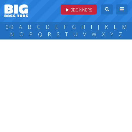
BEGINNERS
0-9
A
B
C
D
E
F
G
H
I
J
K
L
M
N
O
P
Q
R
S
T
U
V
W
X
Y
Z