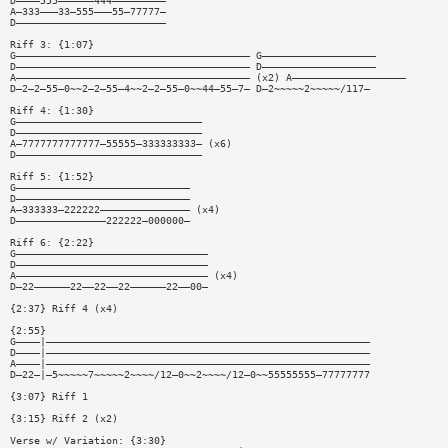
D————555——————444—————————
A—333———33—555———55—77777—
D—————————————————————————
Riff 3: {1:07}
G——————————————————————————————————————— G———————————————————
D——————————————————————————————————————— D———————————————————
A——————————————————————————————————————— (x2) A———————————————————
D—2—2—55—0~~2—2—55—4~~2—2—55—0~~44—55—7— D—2~~~~~2~~~~~/117—
Riff 4: {1:30}
G———————————————————————————————
D———————————————————————————————
A—7777777777777—55555—333333333— (x6)
D———————————————————————————————
Riff 5: {1:52}
G—————————————————————————————
D—————————————————————————————
A—333333—222222——————————————— (x4)
D———————————————222222—000000—
Riff 6: {2:22}
G————————————————————————————————
D————————————————————————————————
A———————————————————————————————— (x4)
D—22——————22——22——22——————22——00—
{2:37} Riff 4 (x4)
{2:55}
G————|——————————————————————————————————————————————————————
D————|——————————————————————————————————————————————————————
A————|——————————————————————————————————————————————————————
D—22—|—5~~~~~7~~~~~2~~~~/12—0~~2~~~~/12—0~~55555555—77777777
{3:07} Riff 1
{3:15} Riff 2 (x2)
Verse w/ Variation: {3:30}