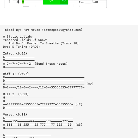
Tabbed By: Pat McGee (
patmcgee86@yahoo.com
)
A Static Lullaby
"Charred Fields Of Snow"
...And Don't Forget To Breathe (Track 10)
Drop—D Tuning (DADG)
Intro: {0:05}
G————————————————
D————————————————
A—7~~7~~7~~7~~2— (Bend these notes)
D————————————————
Riff 1: {0:07}
G———————————————————————————————————————————
D———————————————————————————————————————————
A——————————————————————————————————————————— (x2)
D—2~~~~/12—0~~2~~~~/12—0~~55555555—77777777—
Riff 2: {0:23}
G—————————————————————————————————————
D—————————————————————————————————————
A—33333333—55555555—77777777—55555555— (x2)
D—————————————————————————————————————
Verse: {0:38}
G—————————————————————————————————————
D————555——————444——————555——————777———
A—333———33—555———55—777———77—555———50— (x3)
D—————————————————————————————————————
G—————————————————————————