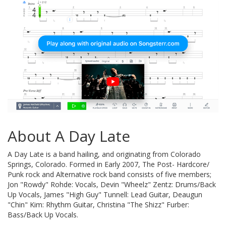
About A Day Late
A Day Late is a band hailing, and originating from Colorado
Springs, Colorado. Formed in Early 2007, The Post- Hardcore/
Punk rock and Alternative rock band consists of five members;
Jon "Rowdy" Rohde: Vocals, Devin "Wheelz" Zentz: Drums/Back
Up Vocals, James "High Guy" Tunnell: Lead Guitar, Deaugun
"Chin" Kim: Rhythm Guitar, Christina "The Shizz" Furber:
Bass/Back Up Vocals.