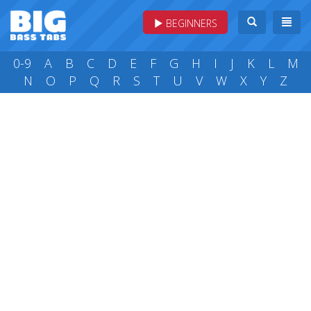
BEGINNERS
0-9
A
B
C
D
E
F
G
H
I
J
K
L
M
N
O
P
Q
R
S
T
U
V
W
X
Y
Z