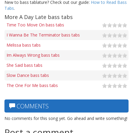
New to bass tablature? Check out our guide:
How to Read Bass
Tabs
.
More A Day Late bass tabs
Time Too Move On bass tabs
I Wanna Be The Terminator bass tabs
Melissa bass tabs
Im Always Wrong bass tabs
She Said bass tabs
Slow Dance bass tabs
The One For Me bass tabs
COMMENTS
No comments for this song yet. Go ahead and write something!
Post a comment