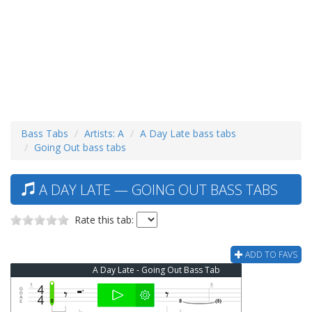
Bass Tabs
Artists: A
A Day Late bass tabs
Going Out bass tabs
A DAY LATE — GOING OUT BASS TABS
Rate this tab:
ADD TO FAVS
A Day Late - Going Out Bass Tab