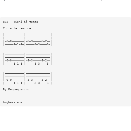
883 — Tieni il tempo
Tutta la canzone:
|———————————|——————————————|
|———————————|——————————————|
|—0—0———————|—3—3—————3—2——|
|—————1—1—1—|—————3—3————3—|
|———————————|——————————————|
|———————————|——————————————|
|—0—0———————|—3—3—————3—2——|
|—————1—1—1—|—————3—3————3—|
|———————————|——————————————|
|———————————|——————————————|
|—0—0———————|—3—3—————3—2——|
|—————1—1—1—|—————3—3————3—|
By Peppeguarino
bigbasstabs.