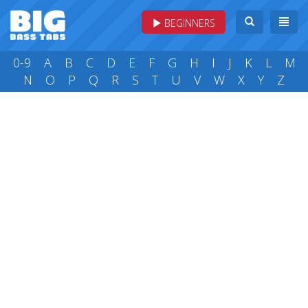
BEGINNERS
0-9
A
B
C
D
E
F
G
H
I
J
K
L
M
N
O
P
Q
R
S
T
U
V
W
X
Y
Z