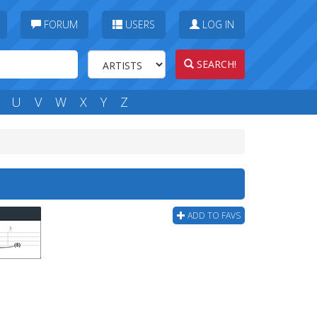
FORUM
USERS
LOG IN
SEARCH!
U
V
W
X
Y
Z
ADD TO FAVS