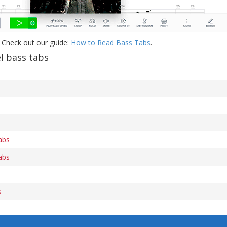
 Check out our guide:
How to Read Bass Tabs
.
l bass tabs
abs
abs
s