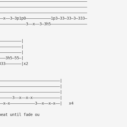
———————————————————————————————————————
———————————————————————————————————————
———————————————————————————————————————
——x——3—3p1p0———————————1p3—33—33—3—333—
————————————3——x——3—3h5————————————————
——————————|
——————————|
——————————|
———3h5—55—|
333———————|x2
———————————————————————————|
———————————————————————————|
———————————————————————————|
——————3——x——x—x————————————|
B|—0——x——x—x—1——x——x—x———————————3——x——x—x——|	x4
peat until fade ou