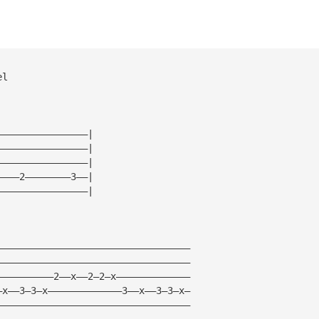
el
————————————————|
————————————————|
————————————————|
————2————————3——|
————————————————|
——————————————————————————————————
——————————————————————————————————
——————————2——x——2—2—x—————————————
—x——3—3—x—————————————3——x——3—3—x—
——————————————————————————————————