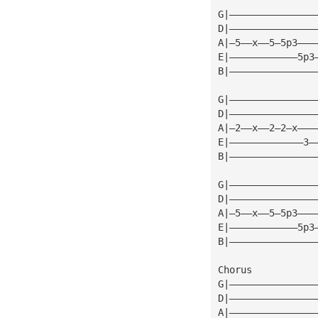
G|———————————————
D|———————————————
A|—5——x——5—5p3———
E|————————————5p3
B|———————————————
G|———————————————
D|———————————————
A|—2——x——2—2—x———
E|—————————————3—
B|———————————————
G|———————————————
D|———————————————
A|—5——x——5—5p3———
E|————————————5p3
B|———————————————
Chorus
G|———————————————
D|———————————————
A|———————————————