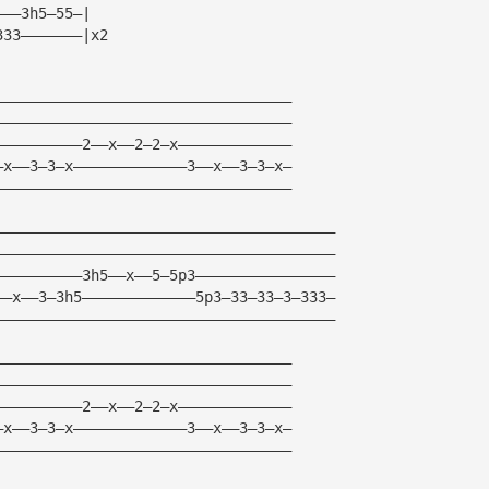
———3h5—55—|
333———————|x2
——————————————————————————————————
——————————————————————————————————
——————————2——x——2—2—x—————————————
—x——3—3—x—————————————3——x——3—3—x—
——————————————————————————————————
———————————————————————————————————————
———————————————————————————————————————
——————————3h5——x——5—5p3————————————————
——x——3—3h5—————————————5p3—33—33—3—333—
———————————————————————————————————————
——————————————————————————————————
——————————————————————————————————
——————————2——x——2—2—x—————————————
—x——3—3—x—————————————3——x——3—3—x—
——————————————————————————————————