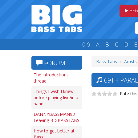
BEG
0-9
A
B
C
D
E
Bass Tabs
Artists
FORUM
The introductions
69TH PARAL
thread!
Things I wish I knew
Rate this
before playing live/in a
band
DANNYBASSMAN93
Leaving BIGBASSTABS
How to get better at
Bass