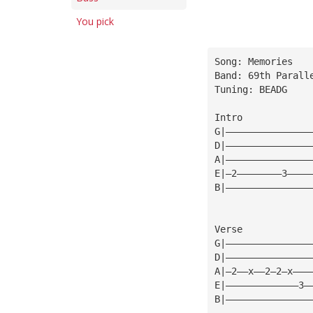
You pick
Song: Memories
Band: 69th Parall
Tuning: BEADG
Intro
G|———————————————
D|———————————————
A|———————————————
E|—2————————3————
B|———————————————
Verse
G|———————————————
D|———————————————
A|—2——x——2—2—x———
E|—————————————3—
B|———————————————