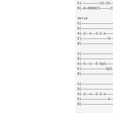
E|—————————23—33—
B|—0—000023—————2
Verse
G|———————————————
D|———————————————
A|—2——x——2—2—x———
E|—————————————3—
B|———————————————
G|———————————————
D|———————————————
A|—5——x——5—5p3———
E|————————————5p3
B|———————————————
G|———————————————
D|———————————————
A|—2——x——2—2—x———
E|—————————————3—
B|———————————————