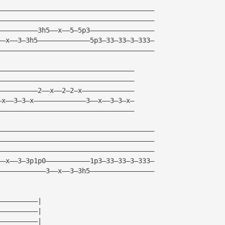
———————————————————————————————————————
———————————————————————————————————————
——————————3h5——x——5—5p3————————————————
——x——3—3h5—————————————5p3—33—33—3—333—
———————————————————————————————————————
——————————————————————————————————
——————————————————————————————————
——————————2——x——2—2—x—————————————
—x——3—3—x—————————————3——x——3—3—x—
——————————————————————————————————
———————————————————————————————————————
———————————————————————————————————————
———————————————————————————————————————
——x——3—3p1p0———————————1p3—33—33—3—333—
————————————3——x——3—3h5————————————————
——————————|
——————————|
——————————|