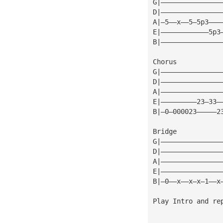
G|———————————————
D|———————————————
A|—5——x——5—5p3———
E|————————————5p3
B|———————————————
Chorus
G|———————————————
D|———————————————
A|———————————————
E|—————————23—33—
B|—0—000023—————2
Bridge
G|———————————————
D|———————————————
A|———————————————
E|———————————————
Play Intro and re