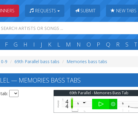
INNERS
REQUESTS
SUBMIT
NEW TABS
F
G
H
I
J
K
L
M
N
O
P
Q
R
S
T
: 0-9
69th Parallel bass tabs
Memories bass tabs
LEL — MEMORIES BASS TABS
69th Parallel - Memories Bass Tab
 tab: