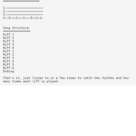
====================
1:————————————————————
2:————————————————————
3:————————————————————
4:—3———2———1———3——1—1—
Song Structure:
===============
Riff 1
Riff 2
Riff 3
Riff 4
Riff 5
Riff 1
Riff 2
Riff 3
Riff 4
Riff 5
Riff 6
Ending
That's it, just listen to it a few times to catch the rhythms and how
many times each riff is played...