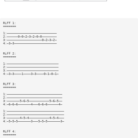
Riff 1:
=======
1:———————————————————————————
2:——————0—0—2—3—2—0—0————————
3:———————————————————0—2—3—2—
4:—3—3———————————————————————
Riff 2:
=======
1:————————————————————————————
2:————————————————————————————
3:————————————————————————————
4:—3—3————1————3—3————0—1—0—1—
Riff 3:
=======
1:——————————————————————————————
2:——————————————————————————————
3:———————5—6—5———————————5—6—5——
4:—6—6—6———————4———6—6—6——————4—
1:———————————————————————————————
2:———————————————————————————————
3:———————4—5—4———————————4—5—4———
4:—5—5—5———————3———5—5—5———————3—
Riff 4:
=======