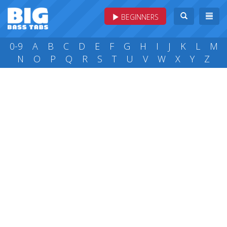
BEGINNERS
0-9
A
B
C
D
E
F
G
H
I
J
K
L
M
N
O
P
Q
R
S
T
U
V
W
X
Y
Z