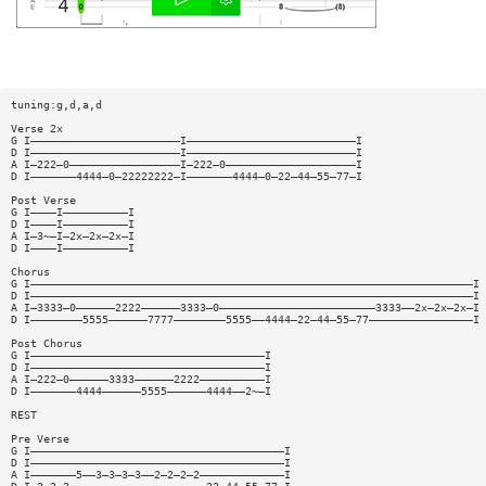
tuning:g,d,a,d
Verse 2x
G I———————————————————————I——————————————————————————I
D I———————————————————————I——————————————————————————I
A I—222—0—————————————————I—222—0————————————————————I
D I———————4444—0—22222222—I———————4444—0—22—44—55—77—I
Post Verse
G I————I——————————I
D I————I——————————I
A I—3~—I—2x—2x—2x—I
D I————I——————————I
Chorus
G I————————————————————————————————————————————————————————————————————I
D I————————————————————————————————————————————————————————————————————I
A I—3333—0——————2222——————3333—0————————————————————————3333——2x—2x—2x—I
D I————————5555——————7777————————5555——4444—22—44—55—77————————————————I
Post Chorus
G I————————————————————————————————————I
D I————————————————————————————————————I
A I—222—0——————3333——————2222——————————I
D I———————4444——————5555——————4444——2~—I
REST
Pre Verse
G I———————————————————————————————————————I
D I———————————————————————————————————————I
A I———————5——3—3—3—3——2—2—2—2—————————————I