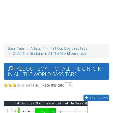
Bass Tabs
Artists: F
Fall Out Boy bass tabs
Of All The Gin Joint In All The World bass tabs
FALL OUT BOY — OF ALL THE GIN JOINT
IN ALL THE WORLD BASS TABS
Rate this tab:
3.0 / 5 (1x)
ADD TO FAVS
Fall Out Boy - Of All The Gin Joint In All The World Bass Tab