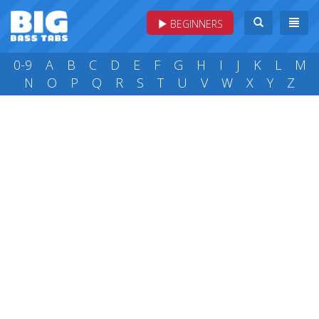
BEGINNERS
0-9
A
B
C
D
E
F
G
H
I
J
K
L
M
N
O
P
Q
R
S
T
U
V
W
X
Y
Z