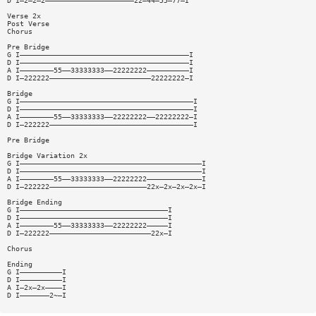
D I—2—2—2—————————————————————22—44—55—77—I
Verse 2x
Post Verse
Chorus
Pre Bridge
G I————————————————————————————————————————I
D I————————————————————————————————————————I
A I————————55——33333333——22222222——————————I
D I—222222————————————————————————22222222—I
Bridge
G I—————————————————————————————————————————I
D I—————————————————————————————————————————I
A I————————55——33333333——22222222——22222222—I
D I—222222——————————————————————————————————I
Pre Bridge
Bridge Variation 2x
G I———————————————————————————————————————————I
D I———————————————————————————————————————————I
A I————————55——33333333——22222222—————————————I
D I—222222———————————————————————22x—2x—2x—2x—I
Bridge Ending
G I———————————————————————————————————I
D I———————————————————————————————————I
A I————————55——33333333——22222222—————I
D I—222222————————————————————————22x—I
Chorus
Ending
G I——————————I
D I——————————I
A I—2x—2x————I
D I———————2~—I