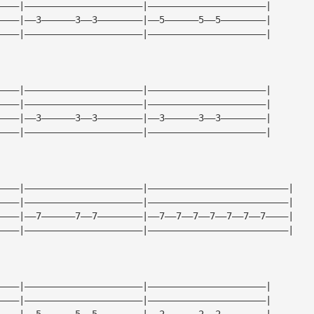
————|—————————————————————|—————————————————————|
————|——3——————3——3————————|——5——————5——5————————|
————|—————————————————————|—————————————————————|
————|—————————————————————|—————————————————————|
————|—————————————————————|—————————————————————|
————|——3——————3——3————————|——3——————3——3————————|
————|—————————————————————|—————————————————————|
————|—————————————————————|—————————————————————————|
————|—————————————————————|—————————————————————————|
————|——7——————7——7————————|——7——7——7——7——7——7——7————|
————|—————————————————————|—————————————————————————|
————|—————————————————————|—————————————————————|
————|—————————————————————|—————————————————————|
————|——5——————5——5————————|——2——————2——2————————|