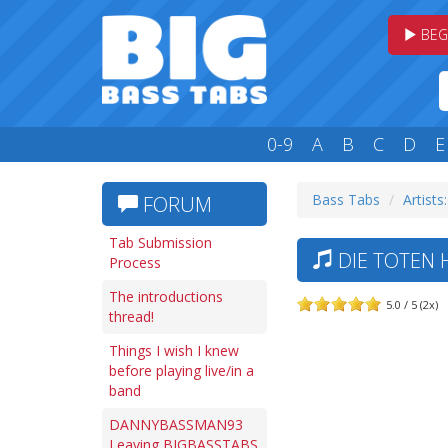
BEG
0-9
A
B
C
D
E
Bass Tabs
Artists
FORUM
Tab Submission
DIE TOTEN 
Process
The introductions
5.0 / 5 (2x)
thread!
Things I wish I knew
before playing live/in a
band
DANNYBASSMAN93
Leaving BIGBASSTABS