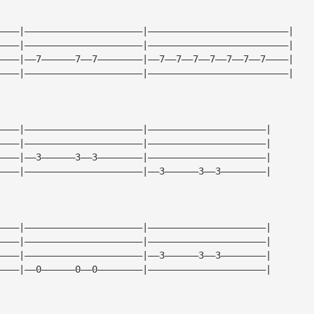
————|—————————————————————|—————————————————————————|
————|—————————————————————|—————————————————————————|
————|——7——————7——7————————|——7——7——7——7——7——7——7————|
————|—————————————————————|—————————————————————————|
————|—————————————————————|—————————————————————|
————|—————————————————————|—————————————————————|
————|——3——————3——3————————|—————————————————————|
————|—————————————————————|——3——————3——3————————|
————|—————————————————————|—————————————————————|
————|—————————————————————|—————————————————————|
————|—————————————————————|——3——————3——3————————|
————|——0——————0——0————————|—————————————————————|