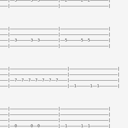
————|—————————————————————|—————————————————————|
————|—————————————————————|—————————————————————|
————|—————————————————————|—————————————————————|
————|——3——————3——3————————|——5——————5——5————————|
————|—————————————————————|—————————————————————|
————|—————————————————————————|—————————————————————|
————|—————————————————————————|—————————————————————|
————|——7——7——7——7——7——7——7————|—————————————————————|
————|—————————————————————————|——1——————1——1————————|
————|—————————————————————|—————————————————————|
————|—————————————————————|—————————————————————|
————|—————————————————————|—————————————————————|
————|——0——————0——0————————|——1——————1——1————————|