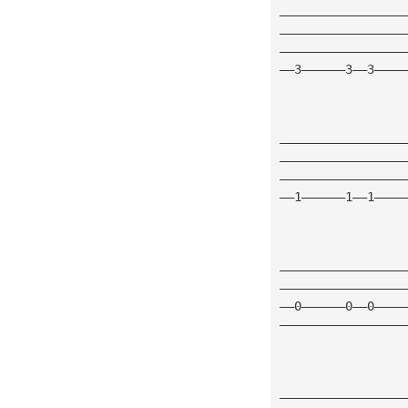
—————————————————
—————————————————
—————————————————
——3——————3——3————
—————————————————
—————————————————
—————————————————
——1——————1——1————
—————————————————
—————————————————
——0——————0——0————
—————————————————
—————————————————