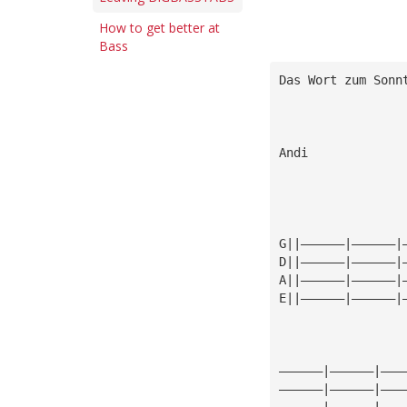
How to get better at
Bass
Das Wort zum Sonn
                 
Andi
G||——————|——————|
D||——————|——————|
A||——————|——————|
E||——————|——————|
——————|——————|———
——————|——————|———
——————|——————|———