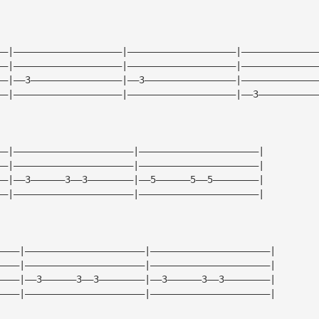
——|———————————————————|———————————————————|—————————————
——|———————————————————|———————————————————|—————————————
——|——3————————————————|——3————————————————|—————————————
——|———————————————————|———————————————————|——3——————————
——|—————————————————————|—————————————————————|
——|—————————————————————|—————————————————————|
——|——3——————3——3————————|——5——————5——5————————|
——|—————————————————————|—————————————————————|
————|—————————————————————|—————————————————————|
————|—————————————————————|—————————————————————|
————|——3——————3——3————————|——3——————3——3————————|
————|—————————————————————|—————————————————————|