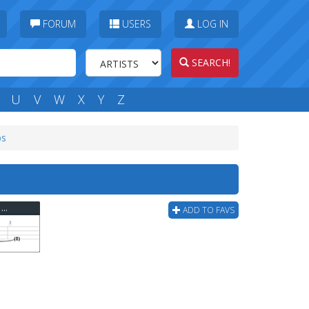
FORUM
USERS
LOG IN
SEARCH!
U
V
W
X
Y
Z
bs
Die Toten Hosen - Das Wort Zum Sonntag Bass Tab
ADD TO FAVS