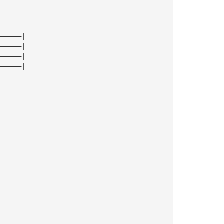
——————|
——————|
——————|
——————|