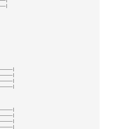
———|
|
|
|
|
——————|
——————|
——————|
——————|
——————|
——————|
——————|
——————|