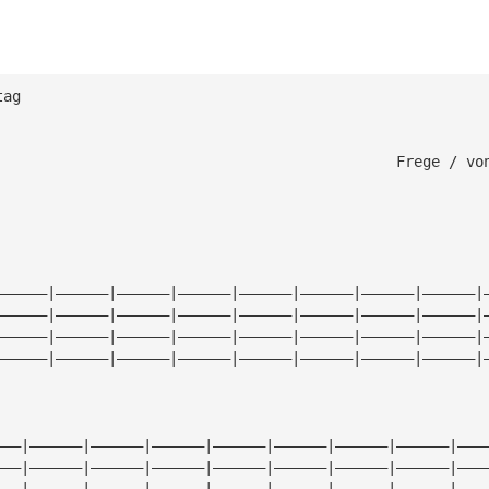
tag                               
                                              Frege / vo
——————|——————|——————|——————|——————|——————|——————|——————|
——————|——————|——————|——————|——————|——————|——————|——————|
——————|——————|——————|——————|——————|——————|——————|——————|
——————|——————|——————|——————|——————|——————|——————|——————|
———|——————|——————|——————|——————|——————|——————|——————|———
———|——————|——————|——————|——————|——————|——————|——————|———
———|——————|——————|——————|——————|——————|——————|——————|———