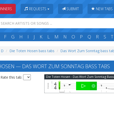
INNERS
REQUESTS
SUBMIT
NEW TABS
F
G
H
I
J
K
L
M
N
O
P
Q
R
S
T
: D
Die Toten Hosen bass tabs
Das Wort Zum Sonntag bass ta
HOSEN — DAS WORT ZUM SONNTAG BASS TABS
Rate this tab: