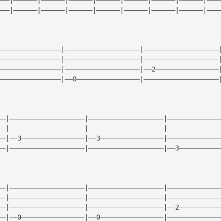
———|——————|——————|——————|——————|——————|——————|——————|———
————————————————|———————————————————|———————————————————
————————————————|———————————————————|———————————————————
————————————————|———————————————————|——2————————————————
————————————————|——0————————————————|———————————————————
——|———————————————————|———————————————————|—————————————
——|———————————————————|———————————————————|—————————————
——|——3————————————————|——3————————————————|—————————————
——|———————————————————|———————————————————|——3——————————
——|———————————————————|———————————————————|—————————————
——|———————————————————|———————————————————|—————————————
——|———————————————————|———————————————————|——2——————————
——|——0————————————————|——0————————————————|—————————————