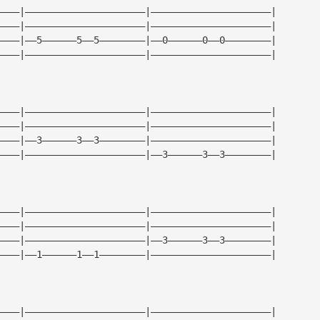
————|—————————————————————|—————————————————————|
————|—————————————————————|—————————————————————|
————|——5——————5——5————————|——0——————0——0————————|
————|—————————————————————|—————————————————————|
————|—————————————————————|—————————————————————|
————|—————————————————————|—————————————————————|
————|——3——————3——3————————|—————————————————————|
————|—————————————————————|——3——————3——3————————|
————|—————————————————————|—————————————————————|
————|—————————————————————|—————————————————————|
————|—————————————————————|——3——————3——3————————|
————|——1——————1——1————————|—————————————————————|
————|—————————————————————|—————————————————————|