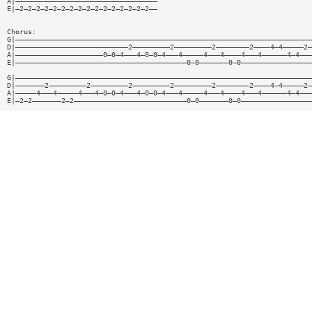
A|——————————————————————————————————
E|—2—2—2—2—2—2—2—2—2—2—2—2—2—2—2—2——
Chorus:
G|———————————————————————————————————————————————————————————————————————
D|———————————————————————————2—————————2—————————2————————2————4—4—————2—
A|—————————————————————0—0—4———4—0—0—4———4—————4———4————4———4——————4—4———
E|—————————————————————————————————————————0—0———————0—0—————————————————
G|———————————————————————————————————————————————————————————————————————
D|———————2—————————2—————————2—————————2—————————2————————2————4—4—————2—
A|—————4———4—————4———4—0—0—4———4—0—0—4———4—————4———4————4———4——————4—4———
E|—2—2———————2—2———————————————————————————0—0———————0—0—————————————————