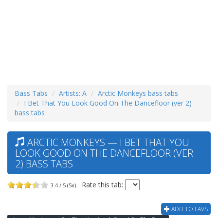
Bass Tabs
Artists: A
Arctic Monkeys bass tabs
I Bet That You Look Good On The Dancefloor (ver 2)
bass tabs
ARCTIC MONKEYS — I BET THAT YOU
LOOK GOOD ON THE DANCEFLOOR (VER
2) BASS TABS
Rate this tab:
3.4 / 5 (5x)
ADD TO FAVS