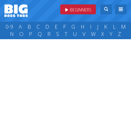
BEGINNERS
0-9
A
B
C
D
E
F
G
H
I
J
K
L
M
N
O
P
Q
R
S
T
U
V
W
X
Y
Z