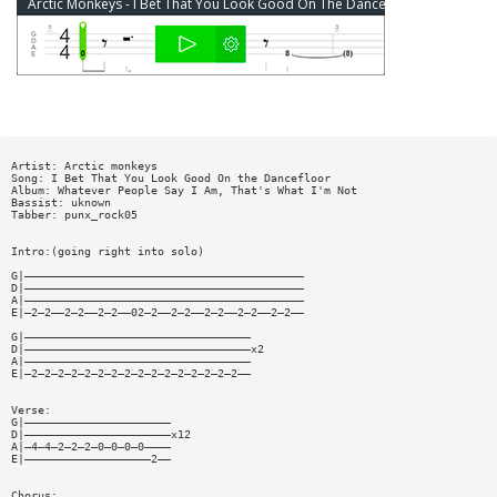
Arctic Monkeys - I Bet That You Look Good On The Dancefloor (ver 2) Bass Tab
Artist: Arctic monkeys
Song: I Bet That You Look Good On the Dancefloor
Album: Whatever People Say I Am, That's What I'm Not
Bassist: uknown
Tabber: punx_rock05
Intro:(going right into solo)
G|——————————————————————————————————————————
D|——————————————————————————————————————————
A|——————————————————————————————————————————
E|—2—2——2—2——2—2——02—2——2—2——2—2——2—2——2—2——
G|——————————————————————————————————
D|——————————————————————————————————x2
A|——————————————————————————————————
E|—2—2—2—2—2—2—2—2—2—2—2—2—2—2—2—2——
Verse:
G|——————————————————————
D|——————————————————————x12
A|—4—4—2—2—2—0—0—0—0————
E|———————————————————2——
Chorus: